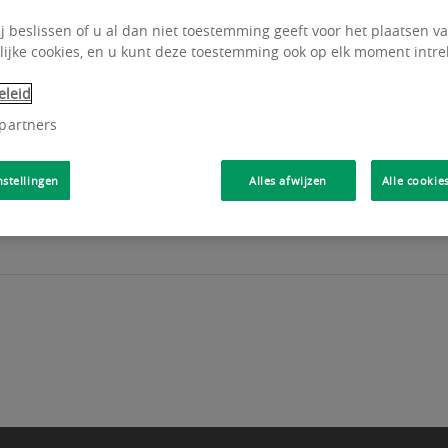
ij beslissen of u al dan niet toestemming geeft voor het plaatsen van
ijke cookies, en u kunt deze toestemming ook op elk moment intre
eleid
 partners
gen aan "The Loop" in Gent met uitstekend zicht. D
u...
nstellingen
Alles afwijzen
Alle cookie