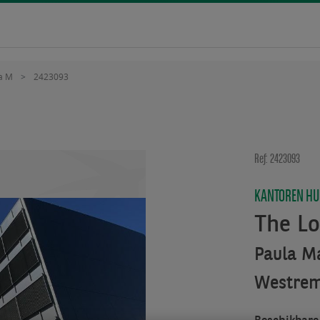
a M
2423093
Ref: 2423093
KANTOREN H
The Lo
Paula Ma
Westre
Beschikbare 