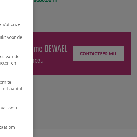
.00 m²
en/of onze
ikt voor de
Guillaume
DEWAEL
CONTACTEER MIJ
ies van de
+3226431035
ucten en
 om te
 het aantal
taat om u
staat om