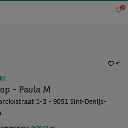
0
UUR
op - Paula M
rckxstraat 1-3 - 9051 Sint-Denijs-
m
oppervlakte :
9000.00 m²