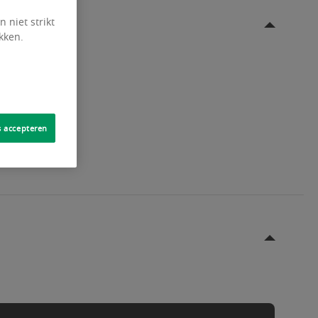
 niet strikt
kken.
e gebouwen
s accepteren