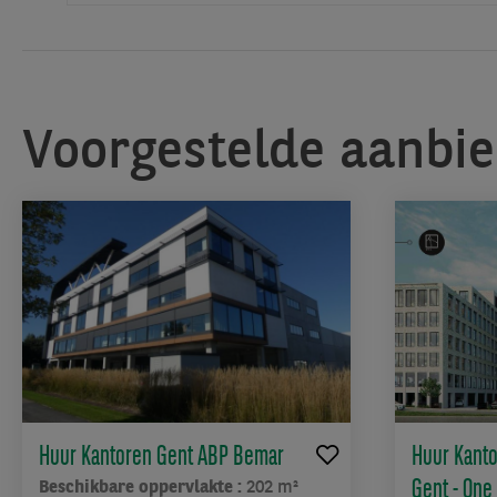
het
centrale
plein
tussen
de
Voorgestelde aanbi
gebouwen
dat
een
terras
/
campus-
sfeer
creëert
en
ook
mogelijkheden
biedt
Huur Kantoren Gent ABP Bemar
Huur Kant
voor
buitenervaringen
Gent - One
Beschikbare oppervlakte :
202 m²