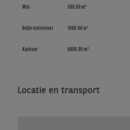
bruto
Min.
500.00 m²
oppervlakte
van
elk
Referentievloer
1000.00 m²
1.000
m
².
Kantoor
9000.00 m²
Een
vloer
kan
worden
opgedeeld
in
Locatie en transport
twee
gelijke
delen
met
een
bruto