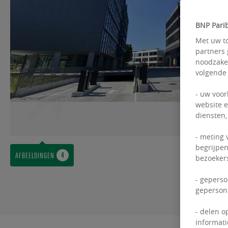
BNP Parib
Met uw to
partners 
noodzakel
volgende
- uw voor
website e
diensten,
- meting 
begrijpen
AFBEELDINGEN
bezoekers
- geperso
gepersona
- delen o
informati