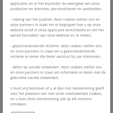
evenveel bij als wij
applicatie, en in het bijzonder de weergave van onze
producten en diensten, personaliseren en aanbieden;
jullie.
- meting van het publiek: deze cookies stellen ons en
onze partners in staat om te begrijpen hoe u op onze
Uw stageaanvraag verloopt in verschillende
website en/of in onze applicatie terechtkomt en om het
fases, met dezelfde vereiste als voor andere
aantal bezoekers van onze website en te meten;
kandidaten binnen het bedrijf.
- gepersonaliseerde reclame: deze cookies stellen ons
en onze partners in staat om u gepersonaliseerde
reclame te tonen die beter aansluit bij uw interesses;
Als uw cv voorgeselecteerd wordt door onze
teams, bellen wij u op voor een eerste HR-
- delen op sociale netwerken: deze cookies stellen ons
gesprek. Doelstelling daarvan: samen uw
professionele project overlopen en polsen
en onze partners in staat om informatie te delen met de
naar uw enthousiasme om onze vakgebieden
gebruikte sociale netwerken;
te ontdekken.
U kunt vrij beslissen of u al dan niet toestemming geeft
Uw kandidatuur wordt geshortlist. U
voor het plaatsen van niet strikt noodzakelijke cookies,
ontmoet een operationele manager en/of een
en u kunt deze toestemming ook op elk moment
rekruteerder. De gelegenheid bij uitstek om in
intrekken.
levenden lijve kennis te maken in een
aangename en hartelijke omgeving.