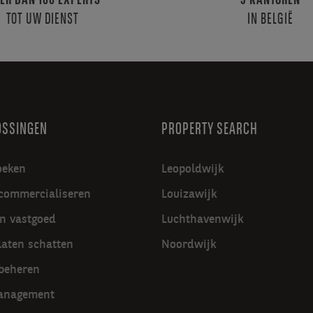
ER DAN 100 EXPERTS
3 KANTOREN
TOT UW DIENST
IN BELGIË
OSSINGEN
PROPERTY SEARCH
oeken
Leopoldwijk
commercialiseren
Louizawijk
in vastgoed
Luchthavenwijk
laten schatten
Noordwijk
beheren
management