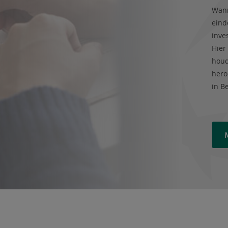
Wann
eind
inve
Hier
houd
hero
in B