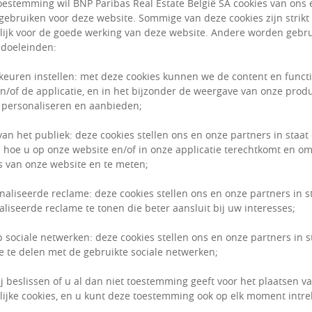
estemming wil BNP Paribas Real Estate België SA cookies van ons 
gebruiken voor deze website. Sommige van deze cookies zijn strikt
ijk voor de goede werking van deze website. Andere worden gebru
 doeleinden:
keuren instellen: met deze cookies kunnen we de content en funct
OF
n/of de applicatie, en in het bijzonder de weergave van onze prod
 personaliseren en aanbieden;
van het publiek: deze cookies stellen ons en onze partners in staat
 hoe u op onze website en/of in onze applicatie terechtkomt en om
 van onze website en te meten;
naliseerde reclame: deze cookies stellen ons en onze partners in s
liseerde reclame te tonen die beter aansluit bij uw interesses;
p sociale netwerken: deze cookies stellen ons en onze partners in 
e te delen met de gebruikte sociale netwerken;
ij beslissen of u al dan niet toestemming geeft voor het plaatsen van
ijke cookies, en u kunt deze toestemming ook op elk moment intre