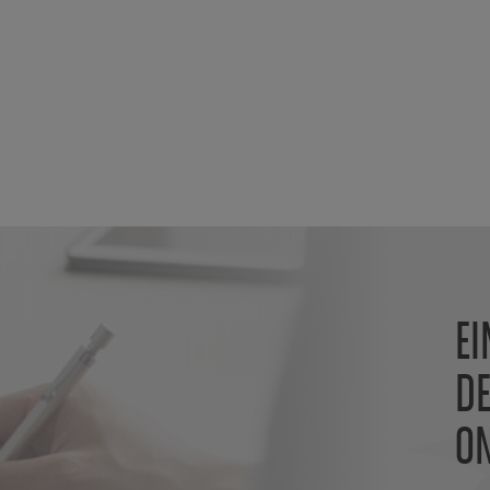
E
DE
O