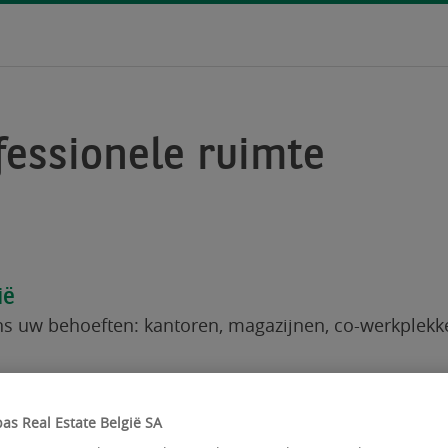
essionele ruimte
ië
s uw behoeften: kantoren, magazijnen, co-werkplekken
as Real Estate België SA