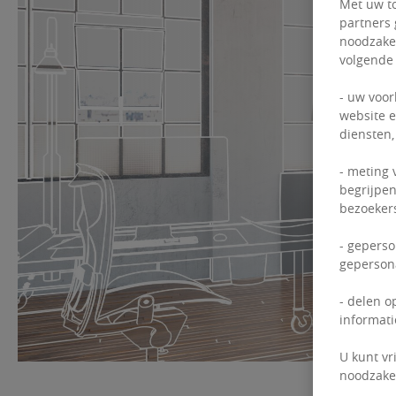
Met uw to
partners 
noodzakel
volgende
- uw voor
website e
diensten,
- meting 
begrijpen
bezoekers
- geperso
gepersona
- delen o
informati
U kunt vr
noodzakel