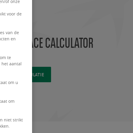
en/of onze
ikt voor de
ies van de
FICE SPACE CALCULATOR
ucten en
 om te
 het aantal
START EEN SIMULATIE
taat om u
staat om
 niet strikt
kken.