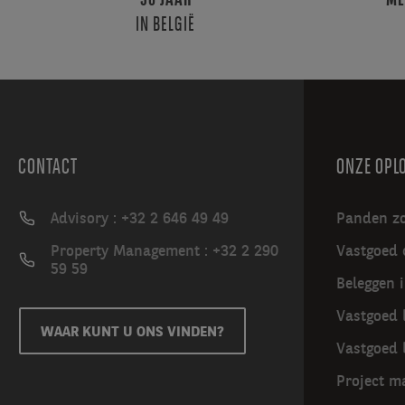
30 JAAR
ME
IN BELGIË
CONTACT
ONZE OPL
Advisory : +32 2 646 49 49
Panden z
Property Management : +32 2 290
Vastgoed 
59 59
Beleggen 
Vastgoed 
WAAR KUNT U ONS VINDEN?
Vastgoed 
Project 