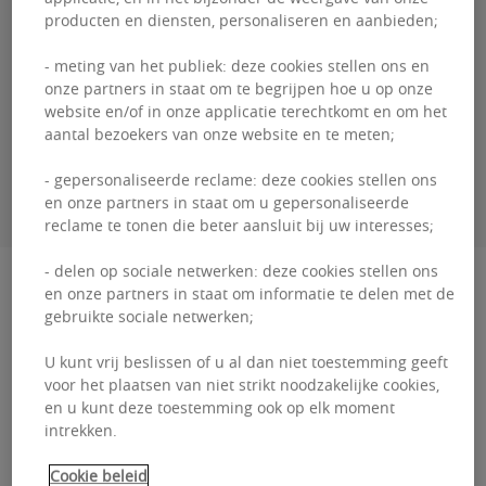
producten en diensten, personaliseren en aanbieden;
Guillaume
DEWAEL
- meting van het publiek: deze cookies stellen ons en
+3226431035
onze partners in staat om te begrijpen hoe u op onze
website en/of in onze applicatie terechtkomt en om het
aantal bezoekers van onze website en te meten;
CONTACTEER MIJ
- gepersonaliseerde reclame: deze cookies stellen ons
en onze partners in staat om u gepersonaliseerde
reclame te tonen die beter aansluit bij uw interesses;
- delen op sociale netwerken: deze cookies stellen ons
Beschrijving
en onze partners in staat om informatie te delen met de
gebruikte sociale netwerken;
MG Square MG Square is gunstig gelegen aan
U kunt vrij beslissen of u al dan niet toestemming geeft
de Kortrijksesteenweg, met gemakkelijke
voor het plaatsen van niet strikt noodzakelijke cookies,
en u kunt deze toestemming ook op elk moment
toegang via Brugge en Antwerpen. Dit
intrekken.
functionele kantoorgebouw is ...
Cookie beleid
MG