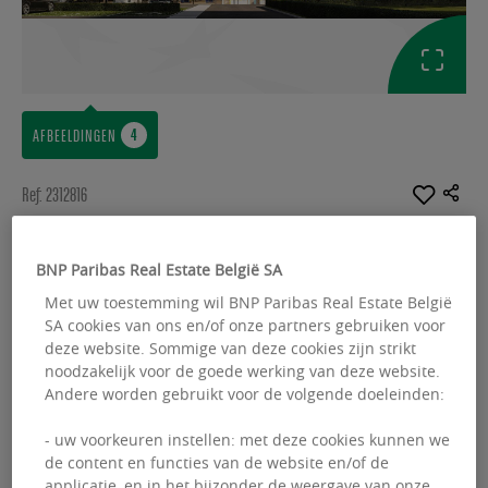
AFBEELDINGEN
Ref: 2312816
KANTOREN HUUR
BNP Paribas Real Estate België SA
MG Square
Met uw toestemming wil BNP Paribas Real Estate België
Kortrijksesteenweg 1072 - 9051 Gent
SA cookies van ons en/of onze partners gebruiken voor
deze website. Sommige van deze cookies zijn strikt
noodzakelijk voor de goede werking van deze website.
Beschikbare oppervlakte :
370.00 m²
Andere worden gebruikt voor de volgende doeleinden:
From :
370.00 m²
- uw voorkeuren instellen: met deze cookies kunnen we
de content en functies van de website en/of de
applicatie, en in het bijzonder de weergave van onze