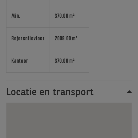
kantoorgebouw
is
100%
Min.
370.00 m²
energieneutraal,
voorzien
van
Referentievloer
2008.00 m²
zonnepanelen,
groendaken,
warmtepompen,
Kantoor
370.00 m²
elektrische
laadpalen.
Het
Locatie en transport
is
gelegen
nabij
de
afrit
Gent
Sint-