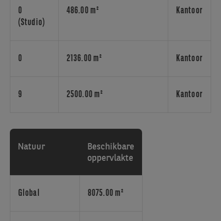
E17
0
486.00 m²
Kantoor
en
(Studio)
E40-
snelwegen.
Zuiderpoort
biedt
0
2136.00 m²
Kantoor
vele
troeven
voor
9
2500.00 m²
Kantoor
kantoorgebruikers
aan
zoals
een
Natuur
Beschikbare
optimale
oppervlakte
bereikbaarheid,
kwalitatieve
afwerking,
Global
8075.00 m²
uitzonderlijke
zichtbaarheid