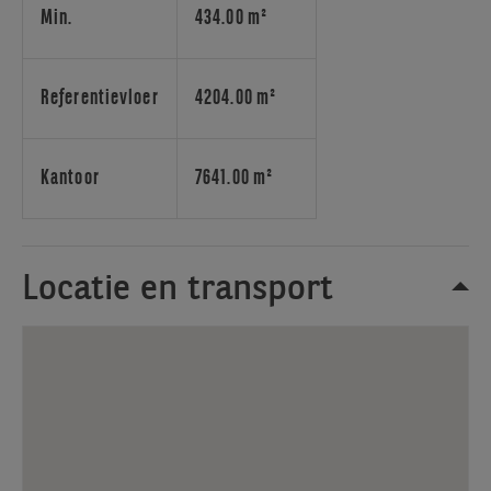
en
Min.
434.00 m²
de
aanwezigheid
van
Referentievloer
4204.00 m²
ondersteunende
kantoordiensten
(zoals
Kantoor
7641.00 m²
een
koffiecorner,
Spaces
businesscenter,
Locatie en transport
conciërgerie,
gratis
shuttledienst
tussen
de
site
en
het