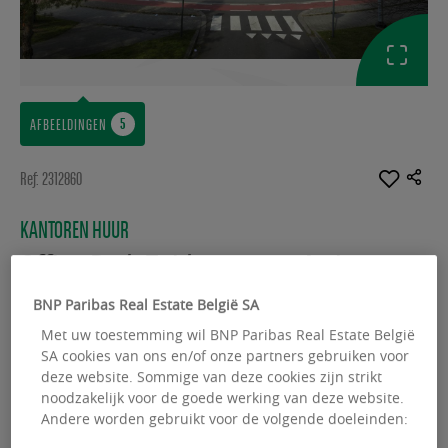
AFBEELDINGEN
Ref: 2312860
KANTOREN HUUR
Office Park Zuiderpoort – Atrium
Gaston Crommenlaan 4-6 - 9050 Gent
BNP Paribas Real Estate België SA
Met uw toestemming wil BNP Paribas Real Estate België
Beschikbare oppervlakte :
8075.00 m²
SA cookies van ons en/of onze partners gebruiken voor
deze website. Sommige van deze cookies zijn strikt
From :
434.00 m²
noodzakelijk voor de goede werking van deze website.
Andere worden gebruikt voor de volgende doeleinden: