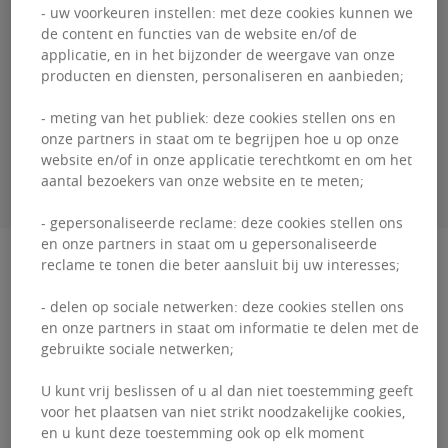
- uw voorkeuren instellen: met deze cookies kunnen we
Guillaume
DEWAEL
de content en functies van de website en/of de
applicatie, en in het bijzonder de weergave van onze
producten en diensten, personaliseren en aanbieden;
+3226431035
- meting van het publiek: deze cookies stellen ons en
onze partners in staat om te begrijpen hoe u op onze
CONTACTEER MIJ
website en/of in onze applicatie terechtkomt en om het
aantal bezoekers van onze website en te meten;
- gepersonaliseerde reclame: deze cookies stellen ons
en onze partners in staat om u gepersonaliseerde
Beschrijving
reclame te tonen die beter aansluit bij uw interesses;
- delen op sociale netwerken: deze cookies stellen ons
Het Office Park Zuiderpoort (Atrium Gebouw),
en onze partners in staat om informatie te delen met de
gelegen aan de Gaston Crommenlaan 4-6 in
gebruikte sociale netwerken;
Gent, strategisch gepositioneerd nabij de E17 en
U kunt vrij beslissen of u al dan niet toestemming geeft
E40-snelwegen. ...
voor het plaatsen van niet strikt noodzakelijke cookies,
en u kunt deze toestemming ook op elk moment
Het