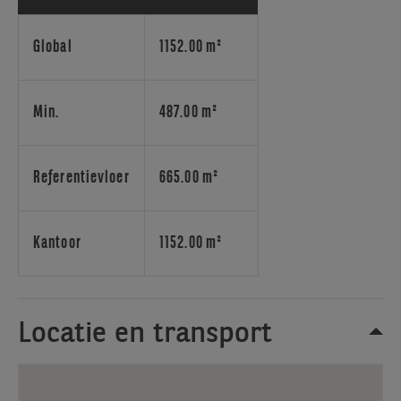
een
bruisende
ondernemers-
Global
1152.00 m²
gemeenschap.
Deze
twee
Min.
487.00 m²
factoren
creëren
een
Referentievloer
665.00 m²
speelveld
voor
creativiteit
Kantoor
1152.00 m²
en
een
efficiënte
werkomgeving
Locatie en transport
voor
start-
ups,