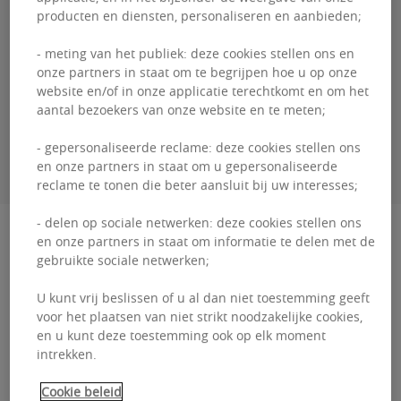
producten en diensten, personaliseren en aanbieden;
Guillaume
DEWAEL
- meting van het publiek: deze cookies stellen ons en
+3226431035
onze partners in staat om te begrijpen hoe u op onze
website en/of in onze applicatie terechtkomt en om het
aantal bezoekers van onze website en te meten;
CONTACTEER MIJ
- gepersonaliseerde reclame: deze cookies stellen ons
en onze partners in staat om u gepersonaliseerde
reclame te tonen die beter aansluit bij uw interesses;
- delen op sociale netwerken: deze cookies stellen ons
Beschrijving
en onze partners in staat om informatie te delen met de
gebruikte sociale netwerken;
Ghelamco Arena - Offices Ghelamco Arena
U kunt vrij beslissen of u al dan niet toestemming geeft
combineert de futuristische glamour van de
voor het plaatsen van niet strikt noodzakelijke cookies,
en u kunt deze toestemming ook op elk moment
Ghelamco Arena met de uitnodigende vibe van
intrekken.
een bruisende onderneme...
Cookie beleid
Ghelamco