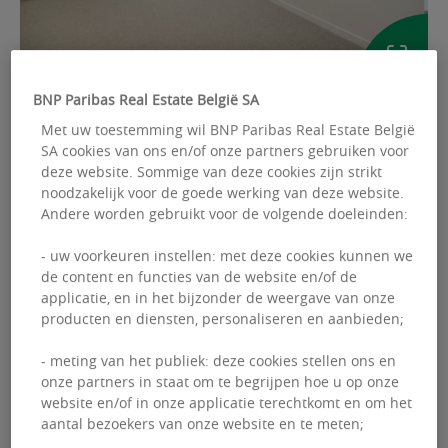
BNP Paribas Real Estate België SA
AFBEELDINGEN
Met uw toestemming wil BNP Paribas Real Estate België
SA cookies van ons en/of onze partners gebruiken voor
deze website. Sommige van deze cookies zijn strikt
Ref: 2312915
noodzakelijk voor de goede werking van deze website.
Andere worden gebruikt voor de volgende doeleinden:
KANTOREN HUUR
- uw voorkeuren instellen: met deze cookies kunnen we
Place du Congrès 1
de content en functies van de website en/of de
Place du Congrès 1 - 1000 Bruxelles
applicatie, en in het bijzonder de weergave van onze
producten en diensten, personaliseren en aanbieden;
Beschikbare oppervlakte :
600.00 m²
- meting van het publiek: deze cookies stellen ons en
onze partners in staat om te begrijpen hoe u op onze
website en/of in onze applicatie terechtkomt en om het
aantal bezoekers van onze website en te meten;
Bertrand
COTARD