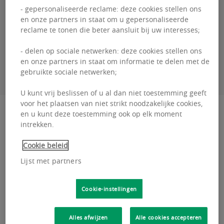
- gepersonaliseerde reclame: deze cookies stellen ons
+32460 95 06 00
en onze partners in staat om u gepersonaliseerde
reclame te tonen die beter aansluit bij uw interesses;
- delen op sociale netwerken: deze cookies stellen ons
CONTACTEER MIJ
en onze partners in staat om informatie te delen met de
gebruikte sociale netwerken;
U kunt vrij beslissen of u al dan niet toestemming geeft
voor het plaatsen van niet strikt noodzakelijke cookies,
Beschrijving
en u kunt deze toestemming ook op elk moment
intrekken.
Place du Congrès 1 - 1000 Brussels Place du
Cookie beleid
Congrès, op 5 minuten van het centraal station,
Lijst met partners
bieden wij u een gerenoveerde kantoorruimte
van 650m² aan....
Cookie-instellingen
Place
Lees meer
du
Alles afwijzen
Alle cookies accepteren