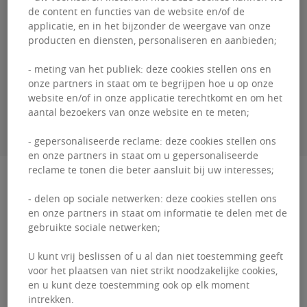
de content en functies van de website en/of de
Genevieve
DEBAISIEUX
applicatie, en in het bijzonder de weergave van onze
producten en diensten, personaliseren en aanbieden;
+33 (0)0 26 45 09 14
- meting van het publiek: deze cookies stellen ons en
onze partners in staat om te begrijpen hoe u op onze
website en/of in onze applicatie terechtkomt en om het
CONTACTEER MIJ
aantal bezoekers van onze website en te meten;
- gepersonaliseerde reclame: deze cookies stellen ons
en onze partners in staat om u gepersonaliseerde
reclame te tonen die beter aansluit bij uw interesses;
Beschrijving
- delen op sociale netwerken: deze cookies stellen ons
en onze partners in staat om informatie te delen met de
Congres 5-7: prachtig en prestigieus gebouw
gebruikte sociale netwerken;
gelegen tussen het metrostation Madou en de
U kunt vrij beslissen of u al dan niet toestemming geeft
Congreskolonie. Zeer helder. Keukenhoek,
voor het plaatsen van niet strikt noodzakelijke cookies,
airconditioning, H/D ...
en u kunt deze toestemming ook op elk moment
intrekken.
Congres