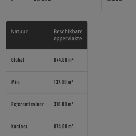
H/D
WC,
opslagruimte.
Directe
toegang
Natuur
Beschikbare
tot
oppervlakte
overdekte
parkeerplaats.
Mogelijkheid
Global
874.00 m²
tot
het
huren
Min.
137.00 m²
van
6
parkeerplaatsen.
Referentievloer
316.00 m²
Kantoor
874.00 m²