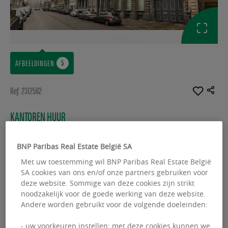
AFBEELDINGEN
Ref: 2312582
KANTOREN HUUR
Congrès 5-7
BNP Paribas Real Estate België SA
Rue du Congrès 5/7 - 1000 Bruxelles
Met uw toestemming wil BNP Paribas Real Estate België
SA cookies van ons en/of onze partners gebruiken voor
Beschikbare oppervlakte :
874.00 m²
deze website. Sommige van deze cookies zijn strikt
noodzakelijk voor de goede werking van deze website.
From :
137.00 m²
Andere worden gebruikt voor de volgende doeleinden:
- uw voorkeuren instellen: met deze cookies kunnen we