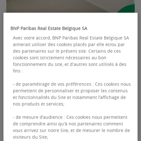
BNP Paribas Real Estate Belgique SA
Avec votre accord, BNP Paribas Real Estate Belgique SA
GALERIE
aimerait utiliser des cookies placés par elle et/ou par
des partenaires sur le présent site. Certains de ces
Ref: 2312915
cookies sont strictement nécessaires au bon
fonctionnement du site, et d'autres sont utilisés à des
BUREAUX À LOUER
fins :
Place du Congrès 1
- de paramétrage de vos préférences : Ces cookies nous
permettent de personnaliser et proposer les contenus
Place du Congrès 1 - 1000 Bruxelles
et fonctionnalités du Site et notamment l’affichage de
nos produits et services;
Surface disponible :
600.00 m²
- de mesure d’audience : Ces cookies nous permettent
de comprendre ainsi qu'à nos partenaires comment
vous arrivez sur notre Site, et de mesurer le nombre de
visiteurs du Site;
Bertrand
COTARD