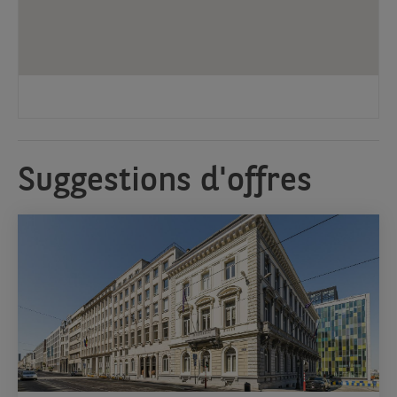
plateau
de
bureau
de
650m²
rénové.
Suggestions d'offres