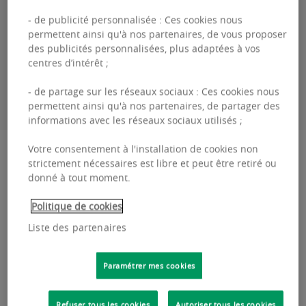
- de publicité personnalisée : Ces cookies nous
+32460 95 06 00
permettent ainsi qu'à nos partenaires, de vous proposer
des publicités personnalisées, plus adaptées à vos
centres d’intérêt ;
ME CONTACTER
- de partage sur les réseaux sociaux : Ces cookies nous
permettent ainsi qu'à nos partenaires, de partager des
informations avec les réseaux sociaux utilisés ;
Description
Votre consentement à l'installation de cookies non
strictement nécessaires est libre et peut être retiré ou
donné à tout moment.
Place du Congrès 1 - 1000 Bruxelles Place du
Politique de cookies
Congrès à 5 mn de la Gare centrale nous vous
Liste des partenaires
proposons un plateau de bureau de 650m²
rénové....
Paramétrer mes cookies
Place
Lire plus
du
Refuser tous les cookies
Autoriser tous les cookies