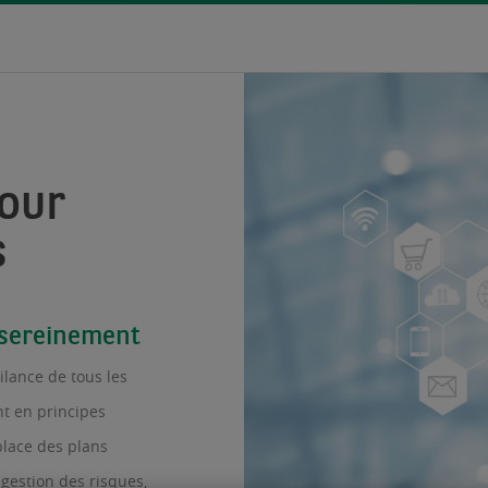
our
s
r sereinement
ilance de tous les
nt en principes
place des plans
 gestion des risques,