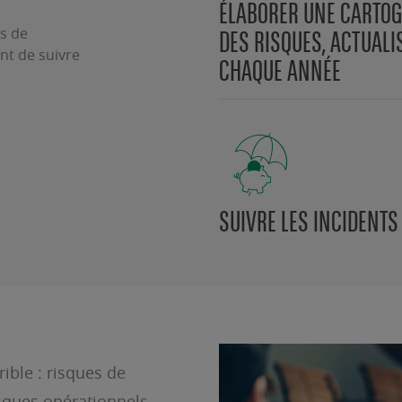
ÉLABORER UNE CARTO
s de
DES RISQUES, ACTUALI
ant de suivre
CHAQUE ANNÉE
SUIVRE LES INCIDENTS
rible : risques de
isques opérationnels,