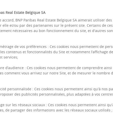
e BNP Paribas.
as Real Estate Belgique SA
e accord, BNP Paribas Real Estate Belgique SA aimerait utiliser des
r elle et/ou par des partenaires sur le présent site. Certains de ces
ctement nécessaires au bon fonctionnement du site, et d'autres sont
métrage de vos préférences : Ces cookies nous permettent de pers
les contenus et fonctionnalités du Site et notamment l’affichage d
et services;
re d’audience : Ces cookies nous permettent de comprendre ainsi
es comment vous arrivez sur notre Site, et de mesurer le nombre d
prise doit pouvoir assurer sa continuité
au mieux ses risques avec humilité et luci
icité personnalisée : Ces cookies nous permettent ainsi qu'à nos pa
son secteur d'activité, sa dimension ou s
roposer des publicités personnalisées, plus adaptées à vos centres 
age sur les réseaux sociaux : Ces cookies nous permettent ainsi qu'
es, de partager des informations avec les réseaux sociaux utilisés ;
IELLE BAIGES