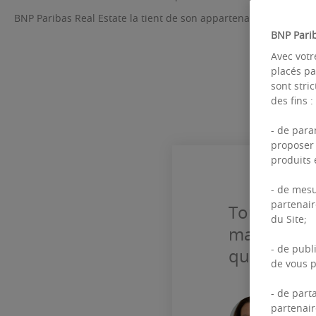
BNP Paribas Real Estate la tient de son appartenance au group
BNP Parib
Avec votr
placés pa
sont stri
des fins :
- de para
proposer 
produits 
- de mesu
partenair
Toute entre
du Site;
maîtrisant 
- de publ
que soient 
de vous p
- de part
partenair
MUR