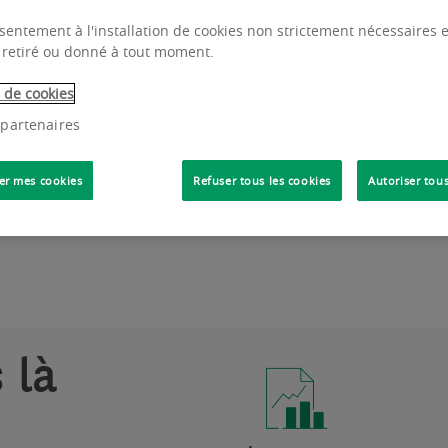
ef Risk Officer Groupe
sentement à l'installation de cookies non strictement nécessaires es
 retiré ou donné à tout moment.
e de cookies
 partenaires
er mes cookies
Refuser tous les cookies
Autoriser tous
 là