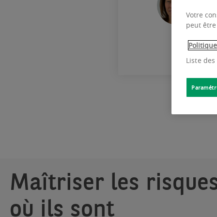
Chi
Votre con
peut être
Politiqu
Liste des
Paramétr
Maîtriser les risques
où ils sont