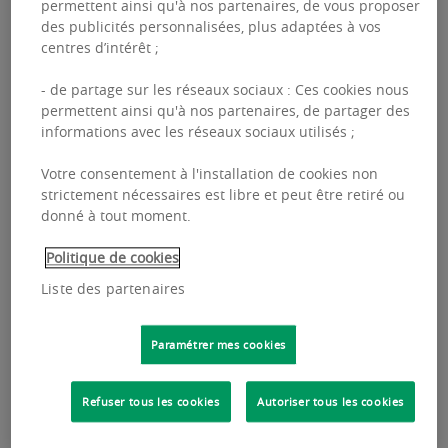
permettent ainsi qu'à nos partenaires, de vous proposer
des publicités personnalisées, plus adaptées à vos
centres d’intérêt ;
- de partage sur les réseaux sociaux : Ces cookies nous
permettent ainsi qu'à nos partenaires, de partager des
informations avec les réseaux sociaux utilisés ;
RESTONS EN CONTACT
Votre consentement à l'installation de cookies non
strictement nécessaires est libre et peut être retiré ou
donné à tout moment.
Envie de recevoir automatiquement nos
publications et nos études.
Politique de cookies
Liste des partenaires
Paramétrer mes cookies
INSCRIVEZ-VOUS
Refuser tous les cookies
Autoriser tous les cookies