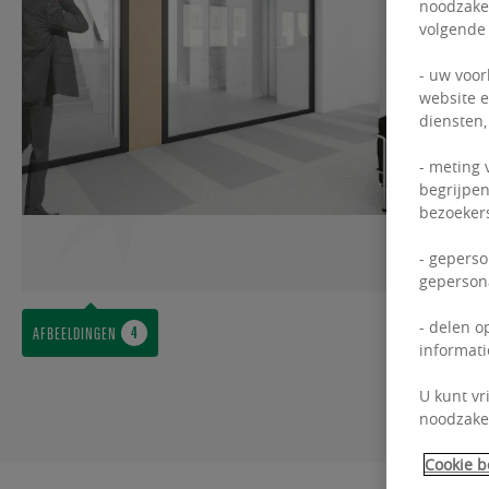
noodzakel
volgende
- uw voor
website e
diensten,
- meting 
begrijpen
bezoekers
- geperso
gepersona
- delen o
AFBEELDINGEN
informati
U kunt vr
noodzakel
Cookie b