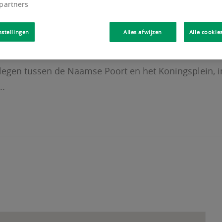
 partners
nstellingen
Alles afwijzen
Alle cookie
gen tussen de Naamse Poort en het Koningsplein, i
..