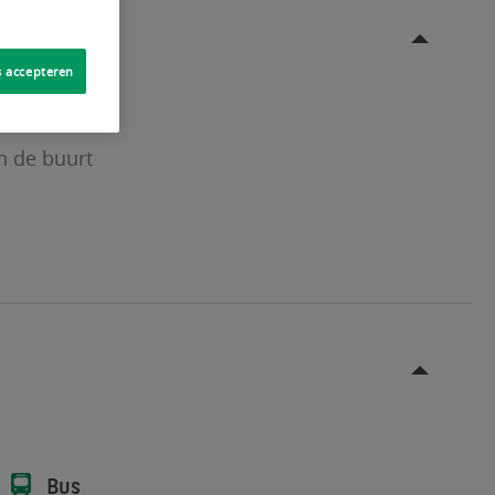
s accepteren
n de buurt
Bus