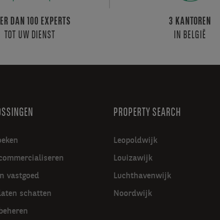
ER DAN 100 EXPERTS
3 KANTOREN
TOT UW DIENST
IN BELGIË
OSSINGEN
PROPERTY SEARCH
oeken
Leopoldwijk
commercialiseren
Louizawijk
in vastgoed
Luchthavenwijk
laten schatten
Noordwijk
beheren