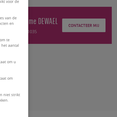
ikt voor de
ies van de
Guillaume
DEWAEL
ucten en
CONTACTEER MIJ
+3226431035
 om te
 het aantal
taat om u
staat om
 niet strikt
kken.