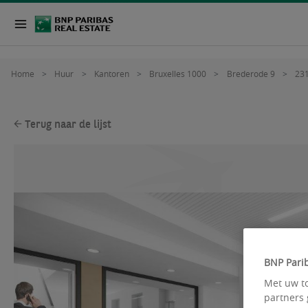
Home
Huur
Kantoren
Bruxelles 1000
Brederode 9
23
Terug naar de lijst
BNP Parib
Met uw to
partners 