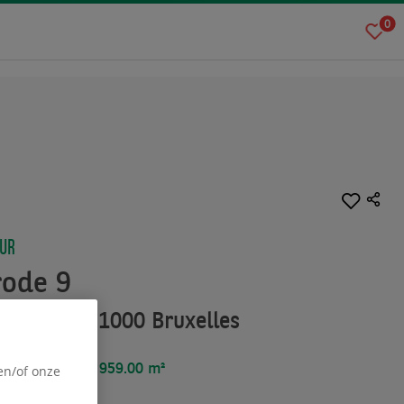
0
UUR
rode 9
erode 9 - 1000 Bruxelles
oppervlakte :
959.00 m²
en/of onze