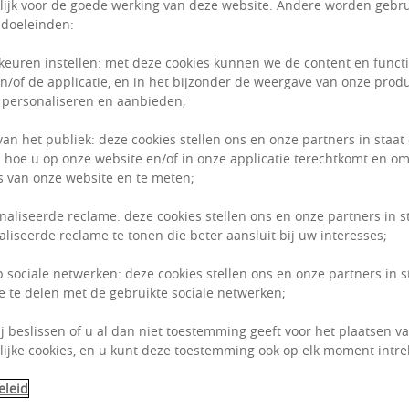
ijk voor de goede werking van deze website. Andere worden gebru
 doeleinden:
keuren instellen: met deze cookies kunnen we de content en funct
n/of de applicatie, en in het bijzonder de weergave van onze prod
 personaliseren en aanbieden;
van het publiek: deze cookies stellen ons en onze partners in staat
 hoe u op onze website en/of in onze applicatie terechtkomt en om
 van onze website en te meten;
naliseerde reclame: deze cookies stellen ons en onze partners in s
liseerde reclame te tonen die beter aansluit bij uw interesses;
p sociale netwerken: deze cookies stellen ons en onze partners in 
e te delen met de gebruikte sociale netwerken;
ij beslissen of u al dan niet toestemming geeft voor het plaatsen van
ijke cookies, en u kunt deze toestemming ook op elk moment intre
eleid