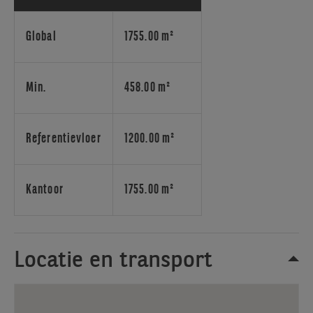
Tower,
een
kantoorgebouw
Global
1755.00 m²
ideaal
gelegen
aan
Min.
458.00 m²
de
Marsveldplaats
5
Referentievloer
1200.00 m²
in
Brussel.
Profiteer
Kantoor
1755.00 m²
van
een
strategische
locatie
Locatie en transport
nabij
de
kleine