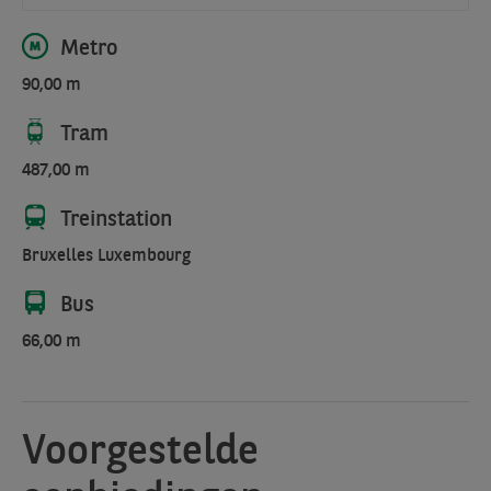
een
optimale
Metro
werkomgeving,
90,00 m
die
comfort
Tram
en
487,00 m
efficiëntie
combineert.
Treinstation
Bruxelles Luxembourg
Bus
66,00 m
Voorgestelde