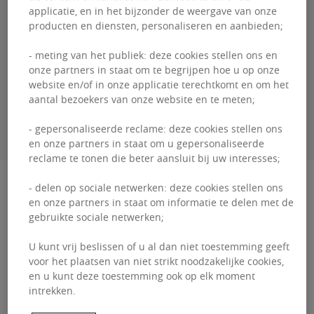
applicatie, en in het bijzonder de weergave van onze
Bertrand
COTARD
producten en diensten, personaliseren en aanbieden;
+32460 95 06 00
- meting van het publiek: deze cookies stellen ons en
onze partners in staat om te begrijpen hoe u op onze
website en/of in onze applicatie terechtkomt en om het
aantal bezoekers van onze website en te meten;
CONTACTEER MIJ
- gepersonaliseerde reclame: deze cookies stellen ons
en onze partners in staat om u gepersonaliseerde
reclame te tonen die beter aansluit bij uw interesses;
Beschrijving
- delen op sociale netwerken: deze cookies stellen ons
en onze partners in staat om informatie te delen met de
gebruikte sociale netwerken;
Bastion Tower is een kantoorgebouw gelegen in
het hart van Brussel, met directe toegang tot de
U kunt vrij beslissen of u al dan niet toestemming geeft
voor het plaatsen van niet strikt noodzakelijke cookies,
belangrijkste snelwegen. Bastion Tower, een
en u kunt deze toestemming ook op elk moment
kantoorgeb...
intrekken.
Bastion