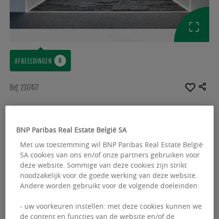
AFBEELDINGEN
Ref: 2317477
KANTOREN HUUR
Bastion Tower
BNP Paribas Real Estate België SA
Rue du Champ de Mars 5 - 1050 Ixelles
Met uw toestemming wil BNP Paribas Real Estate België
SA cookies van ons en/of onze partners gebruiken voor
deze website. Sommige van deze cookies zijn strikt
Beschikbare oppervlakte :
1755.00 m²
noodzakelijk voor de goede werking van deze website.
Andere worden gebruikt voor de volgende doeleinden:
From :
458.00 m²
- uw voorkeuren instellen: met deze cookies kunnen we
de content en functies van de website en/of de