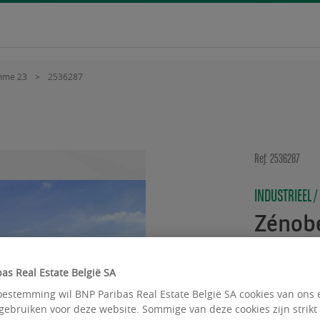
mme 23
2536287
Ref: 2536287
INDUSTRIEEL /
Zénob
Avenue 
as Real Estate België SA
Beschikbare 
estemming wil BNP Paribas Real Estate België SA cookies van ons 
gebruiken voor deze website. Sommige van deze cookies zijn strikt