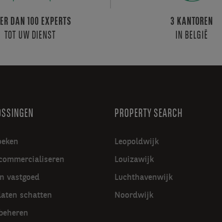
ER DAN 100 EXPERTS
3 KANTOREN
TOT UW DIENST
IN BELGIË
OSSINGEN
PROPERTY SEARCH
oeken
Leopoldwijk
commercialiseren
Louizawijk
in vastgoed
Luchthavenwijk
laten schatten
Noordwijk
beheren