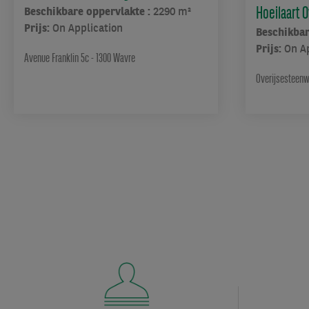
met
Hoeilaart 
Beschikbare oppervlakte :
2290 m²
een
Prijs:
On Application
Beschikbar
verplaatsbaar
Prijs:
On A
laadperron,
Avenue Franklin 5c - 1300 Wavre
en
Overijsesteenwe
twee
van
4,15
x
4,50
m
waarvan
één
is
omgevormd
tot
een
grote
glazen