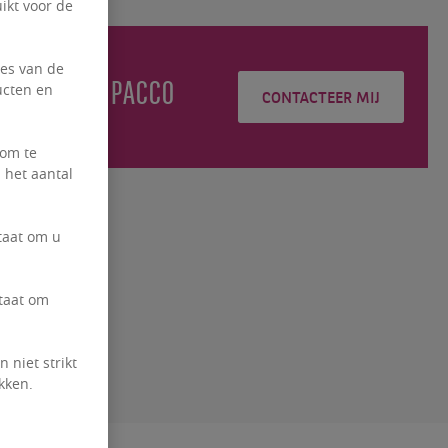
ikt voor de
ies van de
Adrien
PACCO
ucten en
CONTACTEER MIJ
 om te
 het aantal
taat om u
staat om
 niet strikt
kken.