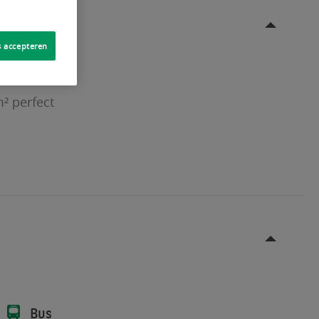
s accepteren
m² perfect
Bus