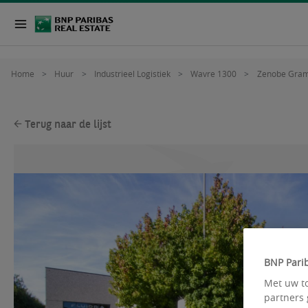
Home
Huur
Industrieel Logistiek
Wavre 1300
Zenobe Gra
Terug naar de lijst
BNP Parib
Met uw to
partners 