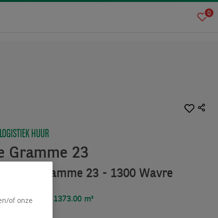
0
 LOGISTIEK HUUR
e Gramme 23
Zénobe Gramme 23 - 1300 Wavre
oppervlakte :
1373.00 m²
en/of onze