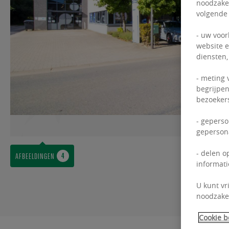
noodzakel
volgende
- uw voor
website e
diensten,
- meting 
begrijpen
bezoekers
- geperso
gepersona
- delen o
AFBEELDINGEN
informati
U kunt vr
noodzakel
Cookie b