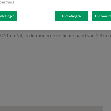
 partners
nstellingen
Alles afwijzen
Alle cookie
 E411 en N4, is dit moderne en lichte pand van 1.375 