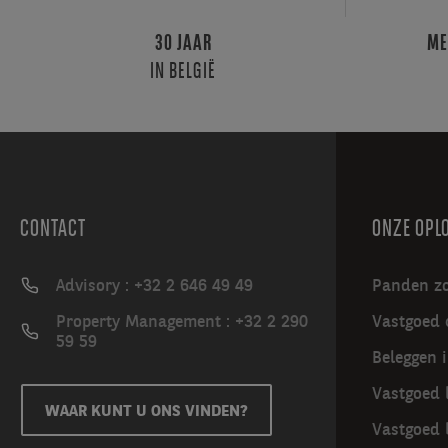
gevel;
°
30 JAAR
ME
19
IN BELGIË
m²
kantoor
geïntegreerd
in
het
magazijn
CONTACT
ONZE OPL
met
een
mezzanine
Advisory : +32 2 646 49 49
Panden z
van
Property Management : +32 2 290
Vastgoed 
110
59 59
m².Kantoren
Beleggen 
en
Vastgoed 
ateliers
WAAR KUNT U ONS VINDEN?
–
Vastgoed 