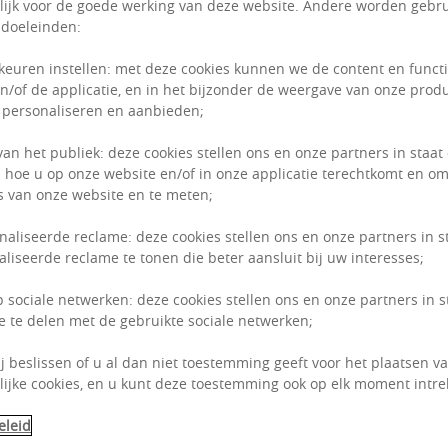
ijk voor de goede werking van deze website. Andere worden gebru
 doeleinden:
keuren instellen: met deze cookies kunnen we de content en funct
n/of de applicatie, en in het bijzonder de weergave van onze prod
 personaliseren en aanbieden;
van het publiek: deze cookies stellen ons en onze partners in staat
 hoe u op onze website en/of in onze applicatie terechtkomt en om
 van onze website en te meten;
naliseerde reclame: deze cookies stellen ons en onze partners in s
liseerde reclame te tonen die beter aansluit bij uw interesses;
p sociale netwerken: deze cookies stellen ons en onze partners in 
e te delen met de gebruikte sociale netwerken;
ij beslissen of u al dan niet toestemming geeft voor het plaatsen van
ijke cookies, en u kunt deze toestemming ook op elk moment intre
eleid