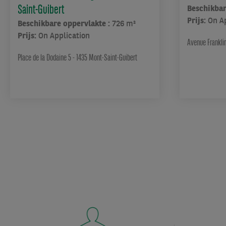
en
Saint-Guibert
Beschikbar
12cm
Prijs:
On A
Beschikbare oppervlakte :
726 m²
geïsoleerde
Prijs:
On Application
sandwichpanelen;
Avenue Frankli
16cm
Place de la Dodaine 5 - 1435 Mont-Saint-Guibert
dakisolatie;
Dubbel
glas;
25A
Driefasig
400V;
Vrije
hoogte:
8m
onder
dak;
Binnen
en
buiten