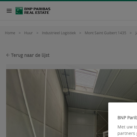
Home
Huur
Industrieel Logistiek
Mont Saint Guibert 1435
J
Terug naar de lijst
BNP Parib
Met uw to
partners 