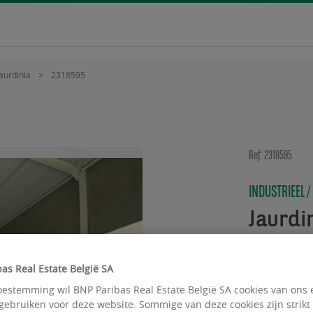
aurdinia
2318595
Ref: 2318595
INDUSTRIEEL /
Jaurdi
Rue des 
as Real Estate België SA
Beschikbare 
estemming wil BNP Paribas Real Estate België SA cookies van ons 
gebruiken voor deze website. Sommige van deze cookies zijn strikt