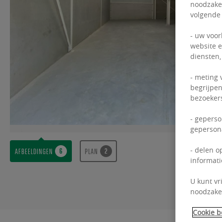
noodzakel
volgende
- uw voor
website e
diensten,
- meting 
begrijpen
bezoekers
- geperso
gepersona
- delen o
AFBEELDINGEN
PLAN
informati
U kunt vr
noodzakel
Cookie b