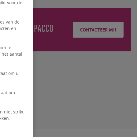
ikt voor de
ies van de
Adrien
PACCO
ucten en
CONTACTEER MIJ
 om te
 het aantal
taat om u
staat om
 niet strikt
kken.