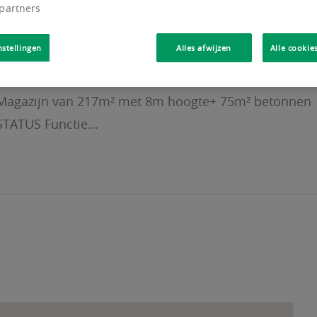
 partners
nstellingen
Alles afwijzen
Alle cookie
m²:Magazijn van 217m² met 8m hoogte+ 75m² betonnen
TATUS Functie...