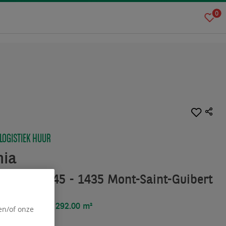
0
 LOGISTIEK HUUR
nia
Sablières 45 - 1435 Mont-Saint-Guibert
oppervlakte :
292.00 m²
en/of onze