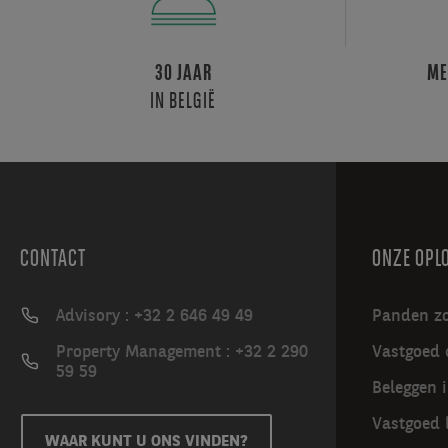
parkeren;
PMR-
toegang;
30 JAAR
ME
Een
IN BELGIË
sectionaaldeur.
CONTACT
ONZE OPL
Advisory : +32 2 646 49 49
Panden z
Property Management : +32 2 290
Vastgoed 
59 59
Beleggen 
Vastgoed 
WAAR KUNT U ONS VINDEN?