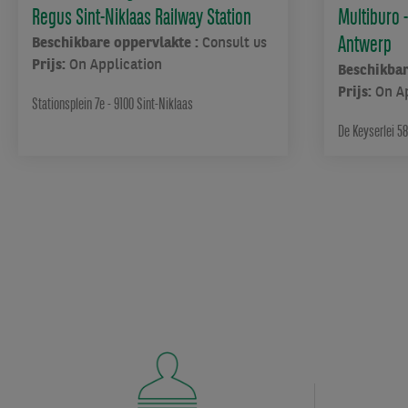
zijn
Regus Sint-Niklaas Railway Station
Multiburo -
gebouwd
Antwerp
Beschikbare oppervlakte :
Consult us
rond
Prijs:
On Application
een
Beschikbar
centraal
Prijs:
On A
Stationsplein 7e - 9100 Sint-Niklaas
atrium,
De Keyserlei 5
waar
natuurlijk
licht
de
ruime
en
kleurrijke
werkplekken
verlicht.
Ook
buiten
het
kantoor