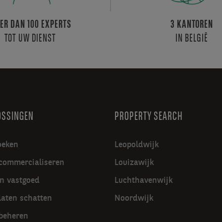
ER DAN 100 EXPERTS
3 KANTOREN
TOT UW DIENST
IN BELGIË
OSSINGEN
PROPERTY SEARCH
oeken
Leopoldwijk
commercialiseren
Louizawijk
in vastgoed
Luchthavenwijk
laten schatten
Noordwijk
beheren