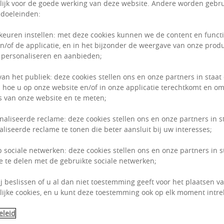
ijk voor de goede werking van deze website. Andere worden gebru
Laura
G
 doeleinden:
keuren instellen: met deze cookies kunnen we de content en funct
+32 2 64
n/of de applicatie, en in het bijzonder de weergave van onze prod
 personaliseren en aanbieden;
van het publiek: deze cookies stellen ons en onze partners in staat
 hoe u op onze website en/of in onze applicatie terechtkomt en om
 van onze website en te meten;
naliseerde reclame: deze cookies stellen ons en onze partners in s
liseerde reclame te tonen die beter aansluit bij uw interesses;
p sociale netwerken: deze cookies stellen ons en onze partners in 
e te delen met de gebruikte sociale netwerken;
ij beslissen of u al dan niet toestemming geeft voor het plaatsen van
ijke cookies, en u kunt deze toestemming ook op elk moment intre
eleid