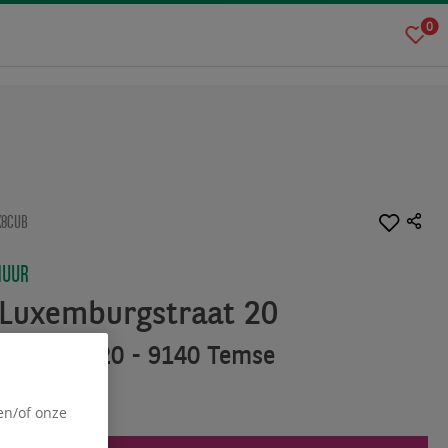
0
K8CUB
HUUR
 Luxemburgstraat 20
rgstraat 20 - 9140 Temse
en/of onze