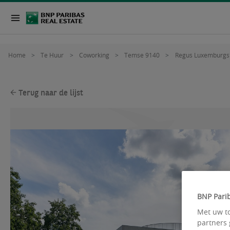
Home
Te Huur
Coworking
Temse 9140
Regus Luxemburgst
Terug naar de lijst
BNP Parib
Met uw to
partners 