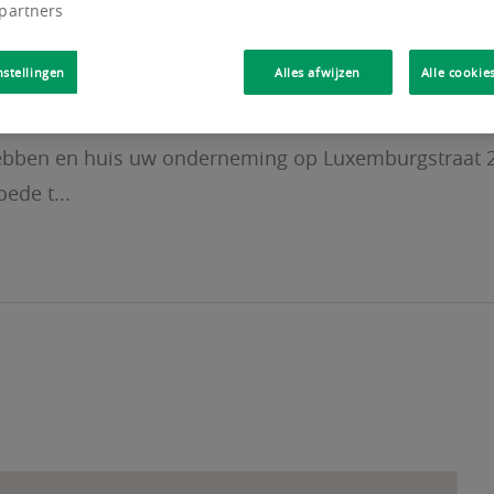
 partners
nstellingen
Alles afwijzen
Alle cookie
hebben en huis uw onderneming op Luxemburgstraat 
ede t...