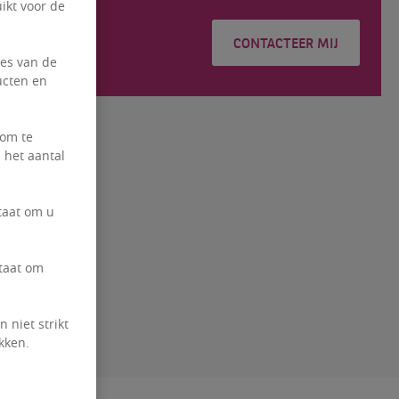
ikt voor de
RISEZ
CONTACTEER MIJ
ies van de
6 49 49
ucten en
 om te
 het aantal
taat om u
staat om
 niet strikt
kken.