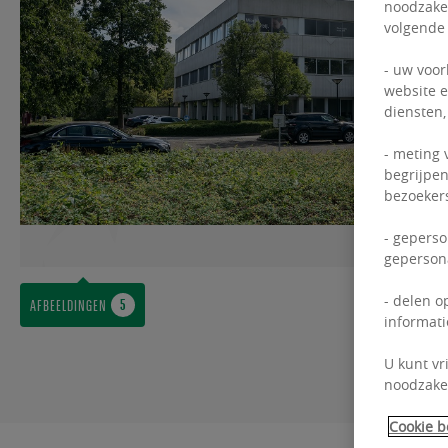
noodzakel
volgende
- uw voor
website e
diensten,
- meting 
begrijpen
bezoekers
- geperso
gepersona
- delen o
AFBEELDINGEN
informati
U kunt vr
noodzakel
Cookie b