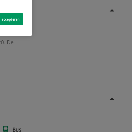
s accepteren
20. De
Bus