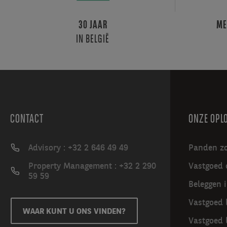
zijn
Temse
30 JAAR
ME
en
IN BELGIË
Sint-
Niklaas
interessant
en
ze
hebben
een
CONTACT
ONZE OPL
groot
aantal
Advisory : +32 2 646 49 49
Panden z
belangrijke
culturele
Property Management : +32 2 290
Vastgoed 
59 59
bezienswaardigheden
Beleggen 
en
eetgelegenheden.
Vastgoed 
WAAR KUNT U ONS VINDEN?
Vastgoed 