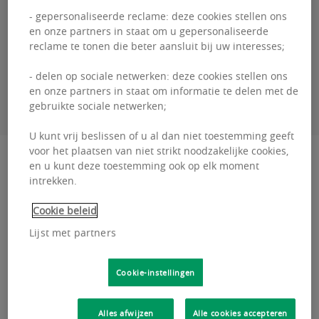
- gepersonaliseerde reclame: deze cookies stellen ons
+3226431035
en onze partners in staat om u gepersonaliseerde
reclame te tonen die beter aansluit bij uw interesses;
- delen op sociale netwerken: deze cookies stellen ons
CONTACTEER MIJ
en onze partners in staat om informatie te delen met de
gebruikte sociale netwerken;
U kunt vrij beslissen of u al dan niet toestemming geeft
voor het plaatsen van niet strikt noodzakelijke cookies,
Beschrijving
en u kunt deze toestemming ook op elk moment
intrekken.
Dit kantoorgebouw is gelegen Excelsiorlaan 3 in
Cookie beleid
de Keiberg te Zaventem....
Lijst met partners
Dit
Lees meer
kantoorgebouw
is
Cookie-instellingen
gelegen
Locatie en transport
Excelsiorlaan
Alles afwijzen
Alle cookies accepteren