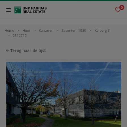
0
Home
Huur
Kantoren
Zaventem 1930
Keiberg 3
2312717
Terug naar de lijst