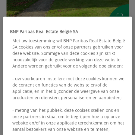
BNP Paribas Real Estate België SA
AFBEELDINGEN
Met uw toestemming wil BNP Paribas Real Estate België
SA cookies van ons en/of onze partners gebruiken voor
deze website. Sommige van deze cookies zijn strikt
Ref: 2312717
noodzakelijk voor de goede werking van deze website.
Andere worden gebruikt voor de volgende doeleinden:
KANTOREN HUUR
Keiberg 3
- uw voorkeuren instellen: met deze cookies kunnen we
de content en functies van de website en/of de
Excelsiorlaan 3 - 1930 Zaventem
applicatie, en in het bijzonder de weergave van onze
producten en diensten, personaliseren en aanbieden;
Beschikbare oppervlakte :
150.00 m²
- meting van het publiek: deze cookies stellen ons en
onze partners in staat om te begrijpen hoe u op onze
website en/of in onze applicatie terechtkomt en om het
aantal bezoekers van onze website en te meten;
Guillaume
DEWAEL