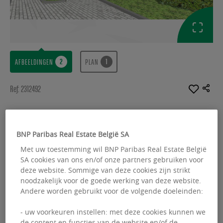
AFBEELDINGEN
PLAN
Ref: 2312492
KANTOREN HUUR
Axis Parc - High Tech
BNP Paribas Real Estate België SA
Rue André Dumont 3-5-7-9 - 1435 Mont-Saint-
Met uw toestemming wil BNP Paribas Real Estate België
SA cookies van ons en/of onze partners gebruiken voor
Guibert
deze website. Sommige van deze cookies zijn strikt
noodzakelijk voor de goede werking van deze website.
Beschikbare oppervlakte :
1680.00 m²
Andere worden gebruikt voor de volgende doeleinden:
From :
560.00 m²
- uw voorkeuren instellen: met deze cookies kunnen we
de content en functies van de website en/of de