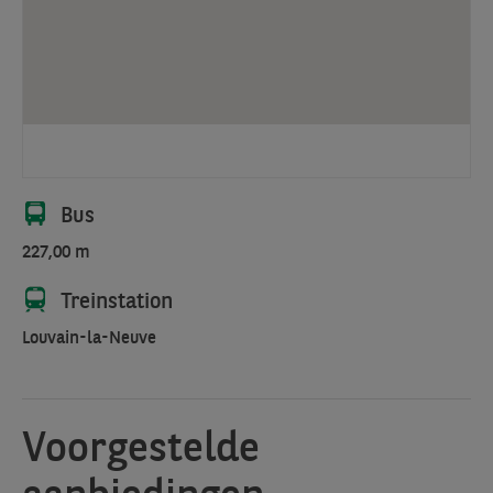
park
van
de
onmiddellijke
nabijheid
van
twee
hoofdwegen,
Bus
de
227,00 m
E
411
Treinstation
en
Louvain-la-Neuve
de
N
25.
Voorgestelde
aanbiedingen