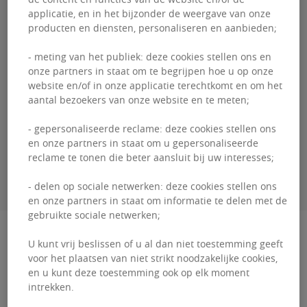
applicatie, en in het bijzonder de weergave van onze
producten en diensten, personaliseren en aanbieden;
- meting van het publiek: deze cookies stellen ons en
onze partners in staat om te begrijpen hoe u op onze
website en/of in onze applicatie terechtkomt en om het
Aurian
VAN DER STRATEN
aantal bezoekers van onze website en te meten;
- gepersonaliseerde reclame: deze cookies stellen ons
en onze partners in staat om u gepersonaliseerde
reclame te tonen die beter aansluit bij uw interesses;
CONTACTEER MIJ
- delen op sociale netwerken: deze cookies stellen ons
en onze partners in staat om informatie te delen met de
gebruikte sociale netwerken;
Beschrijving
U kunt vrij beslissen of u al dan niet toestemming geeft
voor het plaatsen van niet strikt noodzakelijke cookies,
Axis Parc - High Tech - Volledig gerenoveerd
en u kunt deze toestemming ook op elk moment
intrekken.
Axis parc is een bedrijvenpark met ruim 50.000