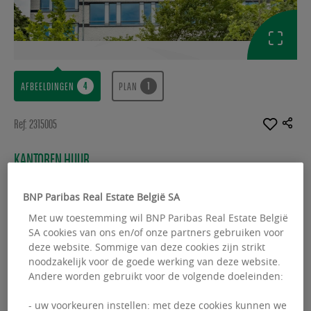
AFBEELDINGEN
PLAN
Ref: 2315005
KANTOREN HUUR
Campus Greenland
BNP Paribas Real Estate België SA
Avenue du Bourgmestre Etienne Demunter 1-
Met uw toestemming wil BNP Paribas Real Estate België
3-5 - 1090 Jette
SA cookies van ons en/of onze partners gebruiken voor
deze website. Sommige van deze cookies zijn strikt
Beschikbare oppervlakte :
2276.00 m²
noodzakelijk voor de goede werking van deze website.
Andere worden gebruikt voor de volgende doeleinden:
From :
206.00 m²
- uw voorkeuren instellen: met deze cookies kunnen we