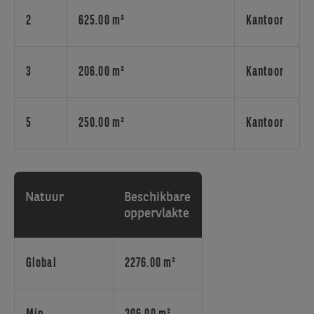
halve
hectare
2
625.00 m²
Kantoor
vegetatie.
Gelegen
in
3
206.00 m²
Kantoor
een
van
de
5
250.00 m²
Kantoor
19
Brusselse
gemeenten,
op
Natuur
Beschikbare
het
oppervlakte
kruispunt
van
de
Global
2276.00 m²
Expositielaan
en
de