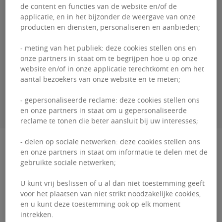
de content en functies van de website en/of de
applicatie, en in het bijzonder de weergave van onze
producten en diensten, personaliseren en aanbieden;
Guillaume
DEWAEL
- meting van het publiek: deze cookies stellen ons en
+3226431035
onze partners in staat om te begrijpen hoe u op onze
website en/of in onze applicatie terechtkomt en om het
aantal bezoekers van onze website en te meten;
CONTACTEER MIJ
- gepersonaliseerde reclame: deze cookies stellen ons
en onze partners in staat om u gepersonaliseerde
reclame te tonen die beter aansluit bij uw interesses;
Beschrijving
- delen op sociale netwerken: deze cookies stellen ons
en onze partners in staat om informatie te delen met de
gebruikte sociale netwerken;
Campus Greenland De Groenland Campus biedt
U kunt vrij beslissen of u al dan niet toestemming geeft
een grote verscheidenheid aan kantoorruimtes.
voor het plaatsen van niet strikt noodzakelijke cookies,
De drie gebouwen liggen ondergedompeld in
en u kunt deze toestemming ook op elk moment
intrekken.
een halve hectare v...