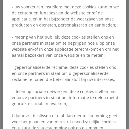
Guillaume
DEWAEL
- uw voorkeuren instellen: met deze cookies kunnen we
de content en functies van de website en/of de
+3226431035
applicatie, en in het bijzonder de weergave van onze
producten en diensten, personaliseren en aanbieden;
- meting van het publiek: deze cookies stellen ons en
CONTACTEER MIJ
onze partners in staat om te begrijpen hoe u op onze
website en/of in onze applicatie terechtkomt en om het
aantal bezoekers van onze website en te meten;
- gepersonaliseerde reclame: deze cookies stellen ons
Beschrijving
en onze partners in staat om u gepersonaliseerde
reclame te tonen die beter aansluit bij uw interesses;
YPSO is strategisch gelegen in het hart van het
- delen op sociale netwerken: deze cookies stellen ons
Brussels International Airport-kwartier en maakt
en onze partners in staat om informatie te delen met de
deel uit van een dynamische gemeenschap die
gebruikte sociale netwerken;
onderdak ...
U kunt vrij beslissen of u al dan niet toestemming geeft
YPSO
voor het plaatsen van niet strikt noodzakelijke cookies,
Lees meer
en u kunt deze toestemming ook op elk moment
is