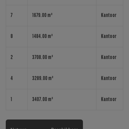
gemeenschap
die
onderdak
7
1679.00 m²
Kantoor
biedt
aan
een
8
1484.00 m²
Kantoor
diverse
mix
van
2
3708.00 m²
Kantoor
lokale
en
internationale
4
3289.00 m²
Kantoor
bedrijven
en
ondernemingen.
1
3407.00 m²
Kantoor
Van
YPSO
wordt
verwacht