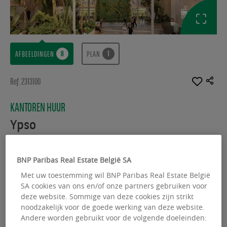
AFBEELDINGEN
PLAN
Ref: 2313100
KANTOREN HUUR
Ypso
De Kleetlaan 2 - 1831 Diegem
BNP Paribas Real Estate België SA
Beschikbare oppervlakte :
22394.00 m²
Met uw toestemming wil BNP Paribas Real Estate België
From :
769.00 m²
SA cookies van ons en/of onze partners gebruiken voor
deze website. Sommige van deze cookies zijn strikt
noodzakelijk voor de goede werking van deze website.
Andere worden gebruikt voor de volgende doeleinden: