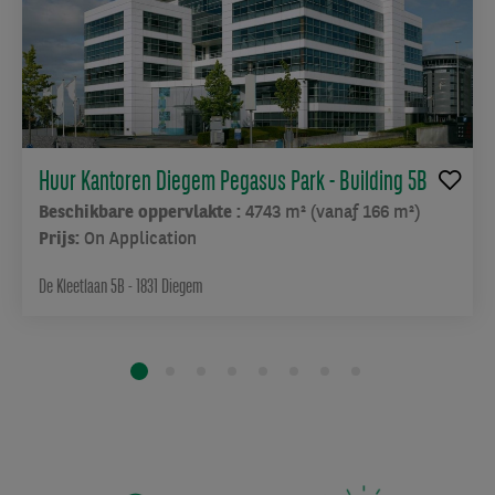
voorzieningen.
Op
de
semi-
publieke
verdiepingen
kunnen
Huur Kantoren Diegem Pegasus Park - Building 5B
coworking-
Beschikbare oppervlakte :
4743 m² (vanaf 166 m²)
ruimtes
Prijs:
On Application
en
conferentieruimtes
De Kleetlaan 5B - 1831 Diegem
worden
ondergebracht.