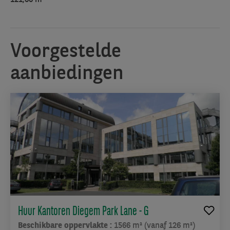
voorzieningen
in
de
onmiddellijke
Voorgestelde
nabijheid,
wat
aanbiedingen
bijdraagt
aan
een
comfortabel
en
efficiënt
dagelijks
gebruik.
Twin
Squares
sluit
Huur Kantoren Diegem Park Lane - G
zo
naadloos
Beschikbare oppervlakte :
1566 m² (vanaf 126 m²)