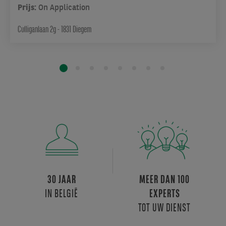
aan
Prijs:
On Application
bij
het
Culliganlaan 2g - 1831 Diegem
stedelijk
weefsel
en
beantwoordt
aan
de
hedendaagse
standaarden
van
kantoorvastgoed
in
de
30 JAAR
MEER DAN 100
Brusselse
IN BELGIË
EXPERTS
rand.
TOT UW DIENST