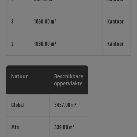
locatie
geniet
van
een
3
1060.00 m²
Kantoor
uitstekende
bereikbaarheid
dankzij
2
1060.00 m²
Kantoor
de
directe
aansluiting
op
Natuur
Beschikbare
de
oppervlakte
belangrijkste
verkeersassen,
het
Global
5457.00 m²
openbaar
vervoer
en
Min.
538.00 m²
Brussels