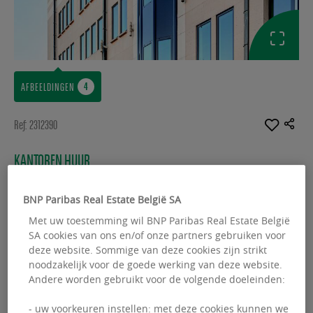
AFBEELDINGEN
Ref: 2312390
KANTOREN HUUR
Twin Squares
BNP Paribas Real Estate België SA
Culliganlaan 1 - 1831 Diegem
Met uw toestemming wil BNP Paribas Real Estate België
SA cookies van ons en/of onze partners gebruiken voor
Beschikbare oppervlakte :
5457.00 m²
deze website. Sommige van deze cookies zijn strikt
noodzakelijk voor de goede werking van deze website.
From :
538.00 m²
Andere worden gebruikt voor de volgende doeleinden:
- uw voorkeuren instellen: met deze cookies kunnen we