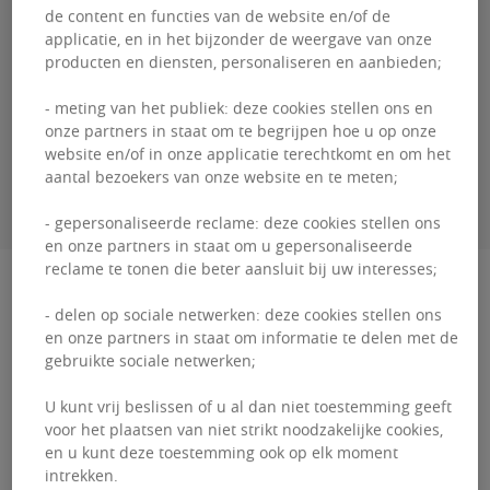
de content en functies van de website en/of de
Guillaume
DEWAEL
applicatie, en in het bijzonder de weergave van onze
producten en diensten, personaliseren en aanbieden;
+3226431035
- meting van het publiek: deze cookies stellen ons en
onze partners in staat om te begrijpen hoe u op onze
website en/of in onze applicatie terechtkomt en om het
CONTACTEER MIJ
aantal bezoekers van onze website en te meten;
- gepersonaliseerde reclame: deze cookies stellen ons
en onze partners in staat om u gepersonaliseerde
reclame te tonen die beter aansluit bij uw interesses;
Beschrijving
- delen op sociale netwerken: deze cookies stellen ons
en onze partners in staat om informatie te delen met de
Het kantoorgebouw Twin Squares is gelegen in
gebruikte sociale netwerken;
Diegem, binnen een goed gevestigde
U kunt vrij beslissen of u al dan niet toestemming geeft
kantooromgeving in de nabijheid van Brussel.
voor het plaatsen van niet strikt noodzakelijke cookies,
De locatie geniet van een...
en u kunt deze toestemming ook op elk moment
intrekken.
Het