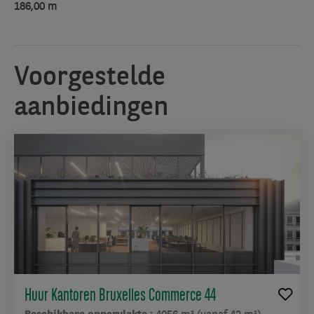
interieur
186,00 m
van
het
gebouw
Voorgestelde
een
natuurlijke
aanbiedingen
warme
uitstraling. Met
zijn
dubbelhoge
transparante
basis
en
de
bovenverdiepingen
met
afwisselend
panelen
Huur Kantoren Bruxelles Commerce 44
van