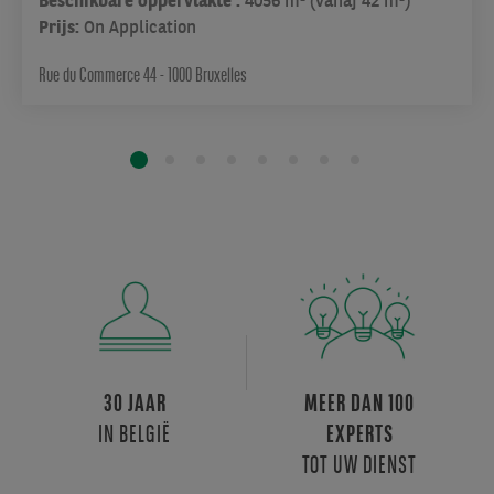
Beschikbare oppervlakte :
4056 m² (vanaf 42 m²)
reflecterend
Prijs:
On Application
licht
en
Rue du Commerce 44 - 1000 Bruxelles
schaduw
die
een
eigentijdse
witte
kubus
vormen,
heeft
het
gebouw
een
sterke
30 JAAR
MEER DAN 100
architecturale
IN BELGIË
en
EXPERTS
visuele
TOT UW DIENST
identiteit.