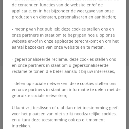
de content en functies van de website en/of de
Bertrand
COTARD
applicatie, en in het bijzonder de weergave van onze
producten en diensten, personaliseren en aanbieden;
+32460 95 06 00
- meting van het publiek: deze cookies stellen ons en
onze partners in staat om te begrijpen hoe u op onze
website en/of in onze applicatie terechtkomt en om het
CONTACTEER MIJ
aantal bezoekers van onze website en te meten;
- gepersonaliseerde reclame: deze cookies stellen ons
en onze partners in staat om u gepersonaliseerde
reclame te tonen die beter aansluit bij uw interesses;
Beschrijving
- delen op sociale netwerken: deze cookies stellen ons
en onze partners in staat om informatie te delen met de
M10 is gelegen in de buurt van de Europese
gebruikte sociale netwerken;
instellingen en heeft alles wat een modern,
U kunt vrij beslissen of u al dan niet toestemming geeft
comfortabel en duurzaam kantoor nodig heeft.
voor het plaatsen van niet strikt noodzakelijke cookies,
Montoyer 10 is ee...
en u kunt deze toestemming ook op elk moment
intrekken.
M10