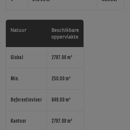
kantoor
nodig
heeft.
Montoyer
10
Natuur
Beschikbare
is
oppervlakte
een
kantoorgebouw,
ontworpen
Global
2797.00 m²
om
het
welzijn
Min.
250.00 m²
en
het
duurzame
Referentievloer
849.00 m²
kantoorleven
te
maximaliseren. De
Kantoor
2797.00 m²
houten