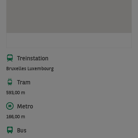
Het
hoogwaardige
architectonische
ontwerp
omvat
een
bovenbouw
die
Treinstation
grotendeels
Bruxelles Luxembourg
uit
hout
Tram
bestaat.
593,00 m
Dit
gebruik
Metro
van
hout
166,00 m
geeft
Bus
het