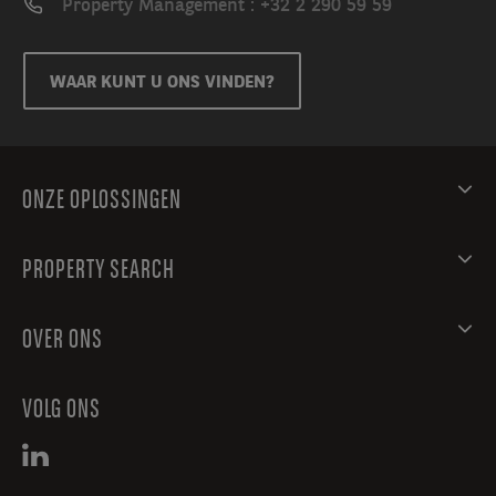
biedt
Property Management : +32 2 290 59 59
plaats
aan
31
WAAR KUNT U ONS VINDEN?
voertuigen
en
32
fietsen
ONZE OPLOSSINGEN
en
beschikt
PROPERTY SEARCH
over
oplaadpunten.
Douches
OVER ONS
en
een
garderobe
VOLG ONS
zijn
gunstig
gelegen.