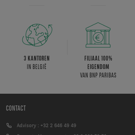
Het
gebouw
is
gemakkelijk
bereikbaar
met
het
openbaar
3 KANTOREN
FILIAAL 100%
vervoer
IN BELGIË
EIGENDOM
(bus,
VAN BNP PARIBAS
metro
en
trein).
De
beveiligde
CONTACT
parking
met
Advisory : +32 2 646 49 49
badgecontrole