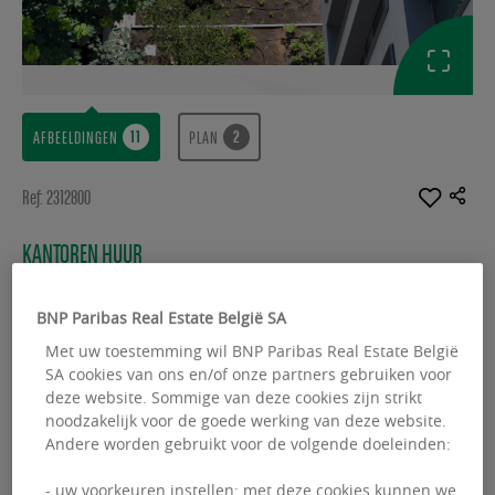
AFBEELDINGEN
PLAN
Ref: 2312800
KANTOREN HUUR
M10
BNP Paribas Real Estate België SA
Rue Montoyer 10 - 1000 Bruxelles
Met uw toestemming wil BNP Paribas Real Estate België
SA cookies van ons en/of onze partners gebruiken voor
Beschikbare oppervlakte :
2797.00 m²
deze website. Sommige van deze cookies zijn strikt
noodzakelijk voor de goede werking van deze website.
From :
250.00 m²
Andere worden gebruikt voor de volgende doeleinden:
- uw voorkeuren instellen: met deze cookies kunnen we