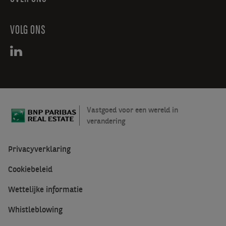
proeven
van
VOLG ONS
traditionele
Vlaamse
bieren.
Vastgoed voor een wereld in
verandering
Privacyverklaring
Cookiebeleid
Wettelijke informatie
Whistleblowing