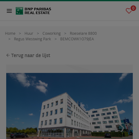
0
Home
Huur
Coworking
Roeselare 8800
Regus Westwing Park
BEMCOWK1O79JEA
Terug naar de lijst