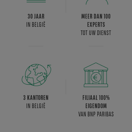
verdieping,
baden
in
30 JAAR
MEER DAN 100
natuurlijk
IN BELGIË
EXPERTS
licht
TOT UW DIENST
en
de
ruime
gemeenschappelijke
ruimtes
zetten
de
open,
gezellige
3 KANTOREN
FILIAAL 100%
atmosfeer
IN BELGIË
EIGENDOM
nog
VAN BNP PARIBAS
eens
extra
in