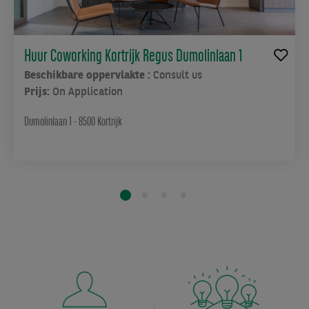
u
weinig
tijd
Huur Coworking Kortrijk Regus Dumolinlaan 1
besteedt
aan
Beschikbare oppervlakte :
Consult us
het
Prijs:
On Application
pendelen.
Dumolinlaan 1 - 8500 Kortrijk
De
kantoren,
die
zijn
gelegen
op
het
gelijkvloers
en
de
eerste