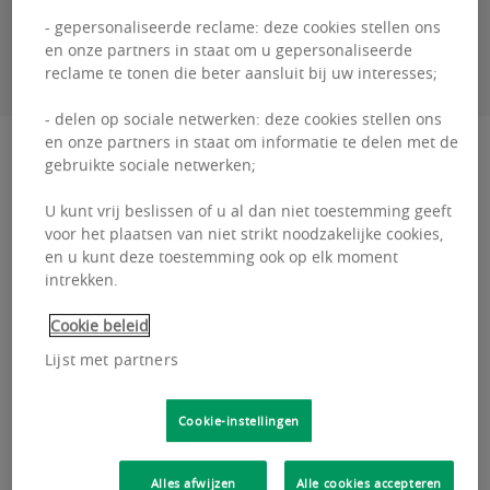
- gepersonaliseerde reclame: deze cookies stellen ons
CONTACTEER MIJ
en onze partners in staat om u gepersonaliseerde
reclame te tonen die beter aansluit bij uw interesses;
- delen op sociale netwerken: deze cookies stellen ons
en onze partners in staat om informatie te delen met de
Beschrijving
gebruikte sociale netwerken;
Ervaar de dynamische sfeer in de regio van
U kunt vrij beslissen of u al dan niet toestemming geeft
voor het plaatsen van niet strikt noodzakelijke cookies,
Roeselare en Kortrijk in het ultramoderne
en u kunt deze toestemming ook op elk moment
intrekken.
Westwing Park. Hier maakt u deel uit van een
groep succesvolle be...
Cookie beleid
Lijst met partners
Lees meer
Ervaar
de
Cookie-instellingen
dynamische
Locatie en transport
sfeer
in
Alles afwijzen
Alle cookies accepteren