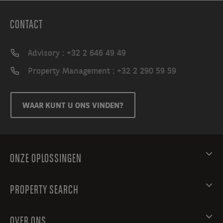
de
kijker.
CONTACT
Na
de
Advisory : +32 2 646 49 49
werkuren
kunt
Property Management : +32 2 290 59 59
u
Roeselare
verkennen
WAAR KUNT U ONS VINDEN?
en
bijvoorbeeld
eens
binnenstappen
ONZE OPLOSSINGEN
in
Brouwerij
Rodenbach,
PROPERTY SEARCH
waar
u
OVER ONS
kunt