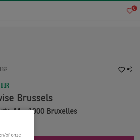
0
LR7P
HUUR
ise Brussels
Arts 44 - 1000 Bruxelles
en/of onze