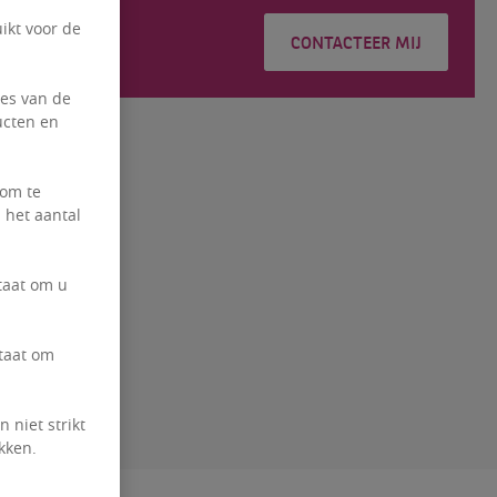
YEBNAR
ikt voor de
CONTACTEER MIJ
ies van de
ucten en
 om te
 het aantal
taat om u
staat om
 niet strikt
kken.