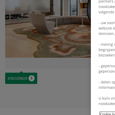
partners 
noodzakel
volgende
- uw voor
website e
diensten,
- meting 
begrijpen
bezoekers
- geperso
gepersona
AFBEELDINGEN
- delen o
informati
U kunt vr
noodzakel
Cookie b