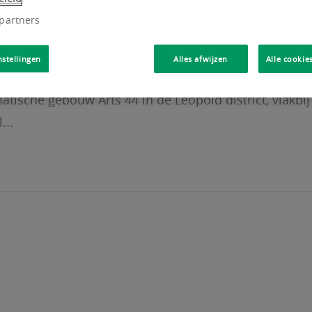
 partners
nstellingen
Alles afwijzen
Alle cookie
tische gebouw Arts 44 in de Leopold district, vlakbij
...