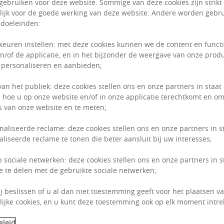
gebruiken voor deze website. Sommige van deze cookies zijn strikt
Anett
G
ijk voor de goede werking van deze website. Andere worden gebru
 doeleinden:
keuren instellen: met deze cookies kunnen we de content en funct
n/of de applicatie, en in het bijzonder de weergave van onze prod
 personaliseren en aanbieden;
van het publiek: deze cookies stellen ons en onze partners in staat
 hoe u op onze website en/of in onze applicatie terechtkomt en om
 van onze website en te meten;
naliseerde reclame: deze cookies stellen ons en onze partners in s
liseerde reclame te tonen die beter aansluit bij uw interesses;
p sociale netwerken: deze cookies stellen ons en onze partners in 
e te delen met de gebruikte sociale netwerken;
ij beslissen of u al dan niet toestemming geeft voor het plaatsen van
ijke cookies, en u kunt deze toestemming ook op elk moment intre
eleid