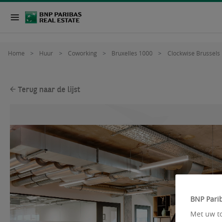
Home
Huur
Coworking
Bruxelles 1000
Clockwise Brussels
Terug naar de lijst
BNP Parib
Met uw to