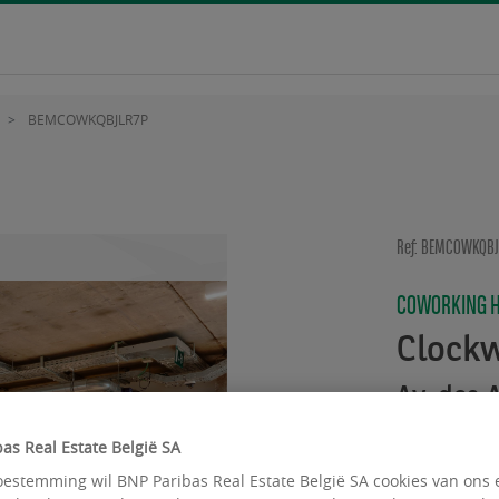
BEMCOWKQBJLR7P
Ref: BEMCOWKQBJ
COWORKING 
Clockw
Av. des 
as Real Estate België SA
estemming wil BNP Paribas Real Estate België SA cookies van ons 