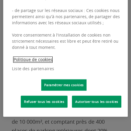
- de partage sur les réseaux sociaux : Ces cookies nous
Les équipes de Property Management de
permettent ainsi qu'à nos partenaires, de partager des
BNP Paribas Real Estate ont été mandatée
informations avec les réseaux sociaux utilisés ;
par Belfius Insurance pour assurer la
Votre consentement à l'installation de cookies non
gestion immobilière d’un nouvel immeuble
strictement nécessaires est libre et peut être retiré ou
donné à tout moment.
de bureaux, baptisé MC², situé dans le parc
d’affaires de Louvain-La-Neuve, non loin du
Politique de cookies
Centre d'Entreprise et d'Innovation.
Liste des partenaires
Paramétrer mes cookies
Refuser tous les cookies
Autoriser tous les cookies
Ce bâtiment neuf consiste en quatre étages
de bureaux pour une surface totale de plus
de 10 000m², et comptant près de 400
places de parking intérieures dont 20%