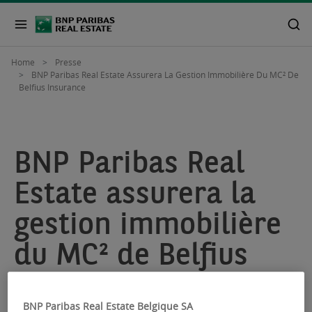
Home
Presse
BNP Paribas Real Estate Assurera La Gestion Immobilière Du MC² De
Belfius Insurance
BNP Paribas Real
Estate assurera la
gestion immobilière
du MC² de Belfius
Insurance
BNP Paribas Real Estate Belgique SA