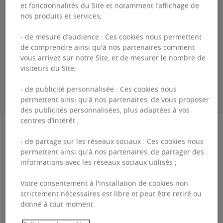
et fonctionnalités du Site et notamment l’affichage de
Guillaume
DEWAEL
nos produits et services;
- de mesure d’audience : Ces cookies nous permettent
+3226431035
de comprendre ainsi qu'à nos partenaires comment
vous arrivez sur notre Site, et de mesurer le nombre de
visiteurs du Site;
ME CONTACTER
- de publicité personnalisée : Ces cookies nous
permettent ainsi qu'à nos partenaires, de vous proposer
des publicités personnalisées, plus adaptées à vos
centres d’intérêt ;
Description
- de partage sur les réseaux sociaux : Ces cookies nous
permettent ainsi qu'à nos partenaires, de partager des
Excelsior 48/50 Immeuble de bureaux au coeur
informations avec les réseaux sociaux utilisés ;
du Keiberg, parc d'affaires facile d'accès par les
Votre consentement à l'installation de cookies non
principaux axes routiers de Belgique, au pied du
strictement nécessaires est libre et peut être retiré ou
donné à tout moment.
ring ...
Excelsior