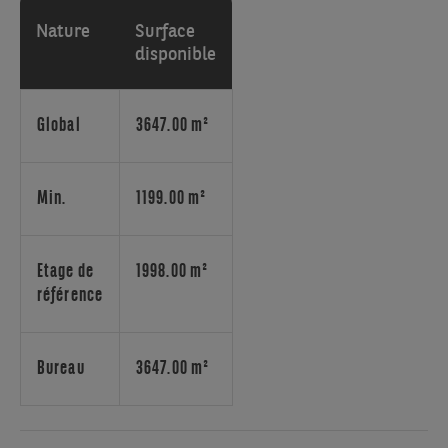
Belgique,
au
Nature
Surface
pied
disponible
du
ring
de
Global
3647.00 m²
Bruxelles
et
à
Min.
1199.00 m²
deux
minutes
de
Etage de
1998.00 m²
l'aéroport,
référence
en
périphérie
immédiate
Bureau
3647.00 m²
de
Bruxelles.