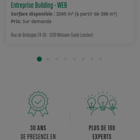
plateaux
Entreprise Building - WEB
de
Surface disponible :
2045 m² (à partir de 398 m²)
bureaux
Prix:
Sur demande
modulables
ainsi
Rue de Bretagne 24-26 - 1200 Woluwe-Saint-Lambert
que
de
plus
petites
surfaces
cloisonnées,
disponibles
à
la
vente
ou
à
30 ANS
PLUS DE 100
la
DE PRESENCE EN
EXPERTS
location.