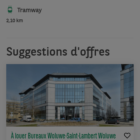
de
Bruxelles
Tramway
et
2,10 km
à
la
croisée
des
Suggestions d'offres
principales
autoroutes,
cet
emplacement
stratégique
offre
une
accessibilité
inégalée.
Profitez
de
À louer Bureaux Woluwe-Saint-Lambert Woluwe
vastes