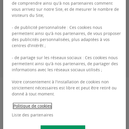
de comprendre ainsi qu'à nos partenaires comment
vous arrivez sur notre Site, et de mesurer le nombre de
visiteurs du Site;
- de publicité personnalisée : Ces cookies nous
Aurian
VAN DER STRATEN
permettent ainsi qu'à nos partenaires, de vous proposer
des publicités personnalisées, plus adaptées à vos
centres d’intérêt ;
ME CONTACTER
- de partage sur les réseaux sociaux : Ces cookies nous
permettent ainsi qu'à nos partenaires, de partager des
informations avec les réseaux sociaux utilisés ;
Votre consentement à l'installation de cookies non
Description
strictement nécessaires est libre et peut être retiré ou
donné à tout moment.
Woluwe Heights : Un espace de travail idéal aux
Politique de cookies
portes de Bruxelles, à vendre ou à louer.
Liste des partenaires
Woluwe Heights est un immeuble de bureaux