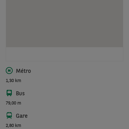
Heights est
un
immeuble
de
bureaux
prestigieux
situé
au
110
Avenue
Métro
des
1,30 km
Communautés,
1200
Bus
Bruxelles.
Idéalement
79,00 m
positionné
Gare
aux
portes
2,80 km