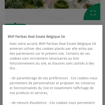
GALERIE
BNP Paribas Real Estate Belgique SA
Ref: 2316686
Avec votre accord, BNP Paribas Real Estate Belgique SA
aimerait utiliser des cookies placés par elle et/ou par
BUREAUX À LOUER
des partenaires sur le présent site. Certains de ces
cookies sont strictement nécessaires au bon
Woluwe Heights
fonctionnement du site, et d'autres sont utilisés à des
fins :
Avenue des Communautés 110 - 1200
Woluwe-Saint-Lambert
- de paramétrage de vos préférences : Ces cookies nous
permettent de personnaliser et proposer les contenus
Surface disponible :
654.00 m²
et fonctionnalités du Site et notamment l’affichage de
nos produits et services;
- de mesure d’audience : Ces cookies nous permettent