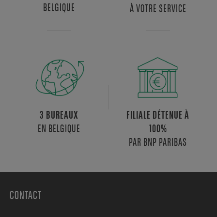
BELGIQUE
À VOTRE SERVICE
De
plus,
vous
bénéficierez
de
la
proximité
de
nombreux
commerces
3 BUREAUX
FILIALE DÉTENUE À
et
EN BELGIQUE
100%
restaurants,
PAR BNP PARIBAS
rendant
cet
espace
de
CONTACT
travail
à