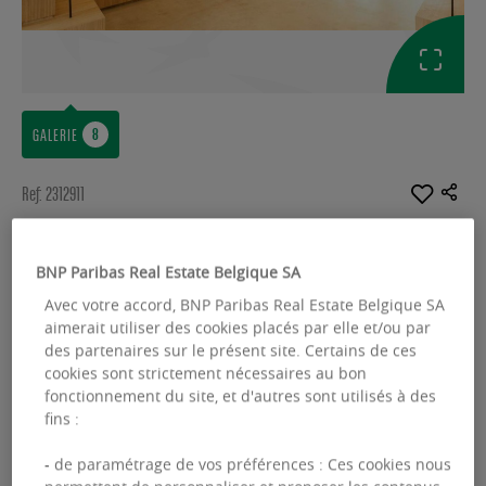
GALERIE
Ref: 2312911
BUREAUX À LOUER
BNP Paribas Real Estate Belgique SA
Pegasus Park - Building 6
Avec votre accord, BNP Paribas Real Estate Belgique SA
De Kleetlaan 12 A/B - 1831 Diegem
aimerait utiliser des cookies placés par elle et/ou par
des partenaires sur le présent site. Certains de ces
Surface disponible :
7314.00 m²
cookies sont strictement nécessaires au bon
fonctionnement du site, et d'autres sont utilisés à des
From :
200.00 m²
fins :
- de paramétrage de vos préférences : Ces cookies nous