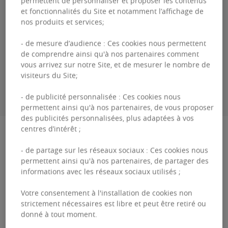
permettent de personnaliser et proposer les contenus
et fonctionnalités du Site et notamment l’affichage de
Guillaume
DEWAEL
nos produits et services;
+3226431035
- de mesure d’audience : Ces cookies nous permettent
de comprendre ainsi qu'à nos partenaires comment
vous arrivez sur notre Site, et de mesurer le nombre de
visiteurs du Site;
ME CONTACTER
- de publicité personnalisée : Ces cookies nous
permettent ainsi qu'à nos partenaires, de vous proposer
des publicités personnalisées, plus adaptées à vos
Description
centres d’intérêt ;
- de partage sur les réseaux sociaux : Ces cookies nous
Pegasus Park - Building 6 Le complexe de
permettent ainsi qu'à nos partenaires, de partager des
informations avec les réseaux sociaux utilisés ;
bureaux "Park Pegasus" est situé le long du
boulevard Léopold III, à proximité du Ring et à 5
Votre consentement à l'installation de cookies non
strictement nécessaires est libre et peut être retiré ou
minutes de l'aé...
donné à tout moment.
Pegasus