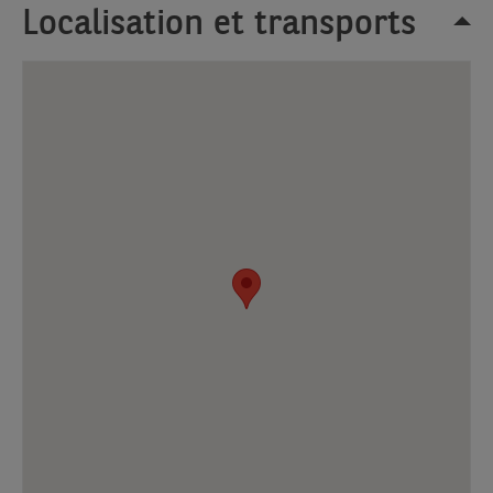
côté
Localisation et transports
du
site.