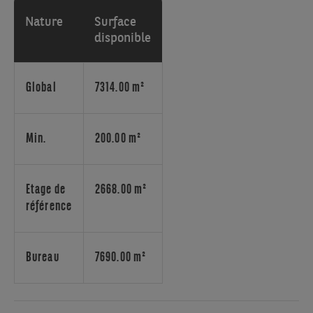
à
proximité
Nature
Surface
du
disponible
Ring
et
à
Global
7314.00 m²
5
minutes
de
Min.
200.00 m²
l'aéroport
de
Zaventem.
Etage de
2668.00 m²
La
référence
gare
de
Diegem
Bureau
7690.00 m²
se
trouve
à