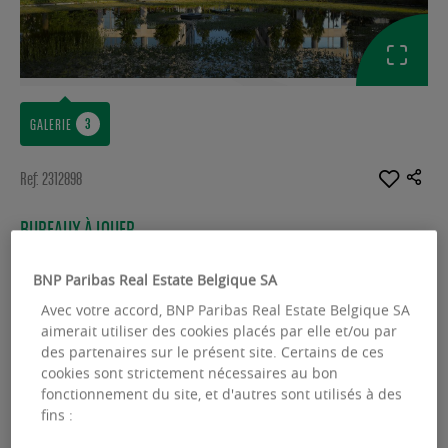
GALERIE
Ref: 2312898
BUREAUX À LOUER
Park Lane - D
BNP Paribas Real Estate Belgique SA
Culliganlaan 2d - 1831 Diegem
Avec votre accord, BNP Paribas Real Estate Belgique SA
aimerait utiliser des cookies placés par elle et/ou par
Surface disponible :
2062.00 m²
des partenaires sur le présent site. Certains de ces
cookies sont strictement nécessaires au bon
From :
134.00 m²
fonctionnement du site, et d'autres sont utilisés à des
fins :