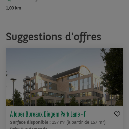
1,00 km
Suggestions d'offres
À louer Bureaux Diegem Park Lane - F
Surface disponible :
157 m² (à partir de 157 m²)