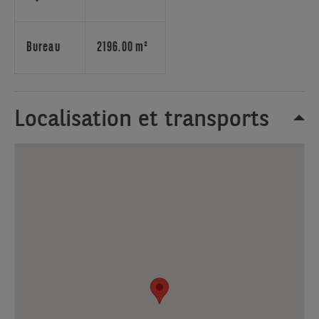
bar
dans
le
Bureau
2196.00 m²
Parc.
Localisation et transports