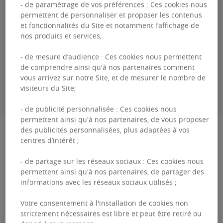
- de paramétrage de vos préférences : Ces cookies nous
Guillaume
DEWAEL
permettent de personnaliser et proposer les contenus
et fonctionnalités du Site et notamment l’affichage de
nos produits et services;
+3226431035
- de mesure d’audience : Ces cookies nous permettent
de comprendre ainsi qu'à nos partenaires comment
vous arrivez sur notre Site, et de mesurer le nombre de
ME CONTACTER
visiteurs du Site;
- de publicité personnalisée : Ces cookies nous
permettent ainsi qu'à nos partenaires, de vous proposer
Description
des publicités personnalisées, plus adaptées à vos
centres d’intérêt ;
Park Lane - Building D Les 8 immeubles de
- de partage sur les réseaux sociaux : Ces cookies nous
permettent ainsi qu'à nos partenaires, de partager des
bureaux du Park Lane sont situés dans un
informations avec les réseaux sociaux utilisés ;
environnement prestigieux et international. Le
Votre consentement à l'installation de cookies non
site est situé le l...
strictement nécessaires est libre et peut être retiré ou
Park