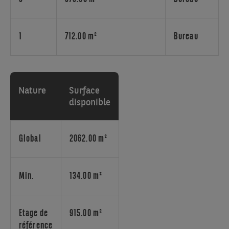
et
international.
Le
site
1
712.00 m²
Bureau
est
situé
le
long
Nature
Surface
de
disponible
l'autoroute
A201
et
Global
2062.00 m²
bénéficie
d'une
grande
Min.
134.00 m²
visibilité.
Restaurant
et
Etage de
915.00 m²
snack-
référence