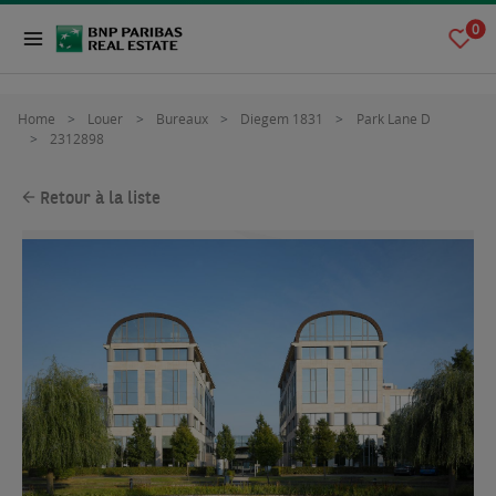
0
Home
Louer
Bureaux
Diegem 1831
Park Lane D
2312898
Retour à la liste