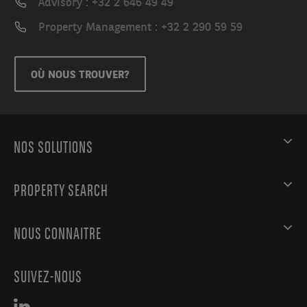
Advisory : +32 2 646 49 49
et
Property Management : +32 2 290 59 59
est
équipé
d’un
OÙ NOUS TROUVER?
système
de
chauffage
central
ainsi
NOS SOLUTIONS
que
de
PROPERTY SEARCH
la
climatisation,
garantissant
NOUS CONNAITRE
un
confort
de
SUIVEZ-NOUS
travail