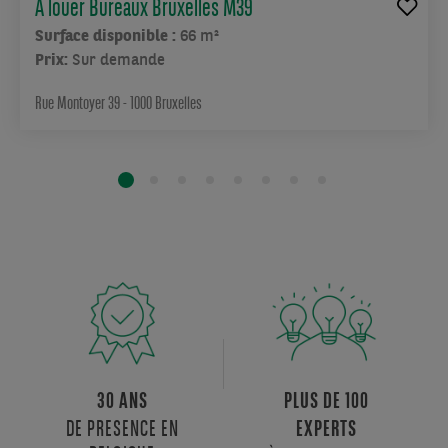
idéale
À louer Bureaux Bruxelles M39
pour
Surface disponible :
66 m²
vos
Prix:
Sur demande
rendez-
vous
Rue Montoyer 39 - 1000 Bruxelles
et
présentations.
Le
bien
comprend
également
une
cuisine
équipée
de
18
m²,
30 ANS
PLUS DE 100
un
DE PRESENCE EN
EXPERTS
local