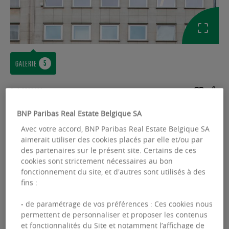
GALERIE
Ref: 2639468
BNP Paribas Real Estate Belgique SA
BUREAUX À LOUER
Avec votre accord, BNP Paribas Real Estate Belgique SA
Montoyer 31
aimerait utiliser des cookies placés par elle et/ou par
Rue Montoyer 31 - 1000 Bruxelles
des partenaires sur le présent site. Certains de ces
cookies sont strictement nécessaires au bon
fonctionnement du site, et d'autres sont utilisés à des
Surface disponible :
360.00 m²
fins :
From :
360.00 m²
- de paramétrage de vos préférences : Ces cookies nous
permettent de personnaliser et proposer les contenus
et fonctionnalités du Site et notamment l’affichage de