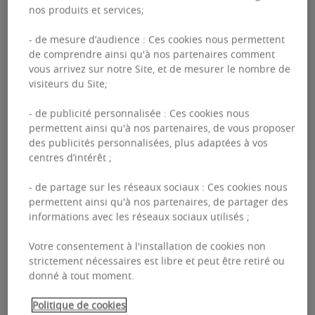
nos produits et services;
Genevieve
DEBAISIEUX
- de mesure d’audience : Ces cookies nous permettent
+33 (0)0 26 45 09 14
de comprendre ainsi qu'à nos partenaires comment
vous arrivez sur notre Site, et de mesurer le nombre de
visiteurs du Site;
ME CONTACTER
- de publicité personnalisée : Ces cookies nous
permettent ainsi qu'à nos partenaires, de vous proposer
des publicités personnalisées, plus adaptées à vos
centres d’intérêt ;
Description
- de partage sur les réseaux sociaux : Ces cookies nous
permettent ainsi qu'à nos partenaires, de partager des
informations avec les réseaux sociaux utilisés ;
MONTOYER 31 Situé au cœur du quartier
européen de Bruxelles, cet espace de bureaux
Votre consentement à l'installation de cookies non
strictement nécessaires est libre et peut être retiré ou
d’une superficie d’environ 360 m² bénéficie d’un
donné à tout moment.
emplacement straté...
Politique de cookies
MONTOYER