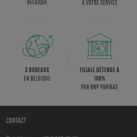
BELGIQUE
À VOTRE SERVICE
de
rangement,
un
espace
informatique
dédié,
trois
toilettes
séparées,
une
3 BUREAUX
FILIALE DÉTENUE À
douche
EN BELGIQUE
100%
et
PAR BNP PARIBAS
une
buanderie.Chaque
bureau
dispose
CONTACT
de
rangements
intégrés