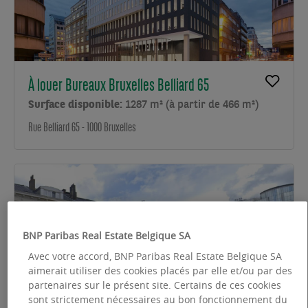
À louer Bureaux Bruxelles Belliard 65
Surface disponible:
1287 m² (à partir de 466 m²)
Rue Belliard 65 - 1000 Bruxelles
BNP Paribas Real Estate Belgique SA
Avec votre accord, BNP Paribas Real Estate Belgique SA
aimerait utiliser des cookies placés par elle et/ou par des
partenaires sur le présent site. Certains de ces cookies
sont strictement nécessaires au bon fonctionnement du