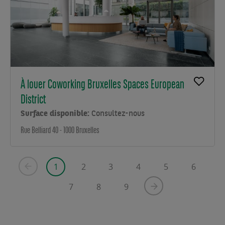
À louer Coworking Bruxelles Spaces European
District
Surface disponible:
Consultez-nous
Rue Belliard 40 - 1000 Bruxelles
1
2
3
4
5
6
Page
Current
Page
Page
Page
Page
Page
précédente
page
7
8
9
Next
Page
Page
Page
page