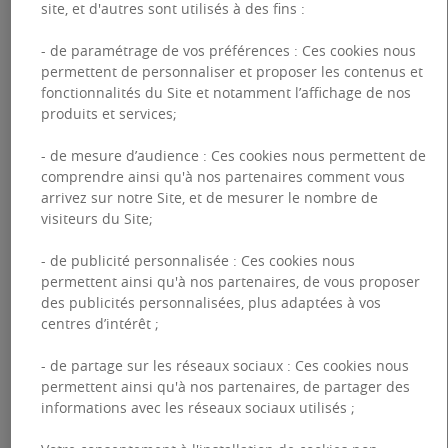
site, et d'autres sont utilisés à des fins :
À louer Bureaux Ixelles Luxembourg 12
- de paramétrage de vos préférences : Ces cookies nous
Surface disponible:
120 m²
permettent de personnaliser et proposer les contenus et
Place du Luxembourg 12 - 1050 Ixelles
fonctionnalités du Site et notamment l’affichage de nos
produits et services;
- de mesure d’audience : Ces cookies nous permettent de
comprendre ainsi qu'à nos partenaires comment vous
arrivez sur notre Site, et de mesurer le nombre de
visiteurs du Site;
- de publicité personnalisée : Ces cookies nous
permettent ainsi qu'à nos partenaires, de vous proposer
des publicités personnalisées, plus adaptées à vos
centres d’intérêt ;
- de partage sur les réseaux sociaux : Ces cookies nous
À louer Bureaux Bruxelles The Arlon 80
permettent ainsi qu'à nos partenaires, de partager des
Surface disponible:
480 m² (à partir de 340 m²)
informations avec les réseaux sociaux utilisés ;
Rue d'Arlon 80 - 1040 Bruxelles