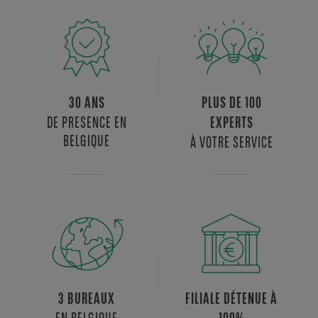
pôle
de
développement
local,
il
offre
aux
30 ANS
PLUS DE 100
sociétés
DE PRESENCE EN
EXPERTS
un
BELGIQUE
À VOTRE SERVICE
cadre
propice
à
la
croissance
et
à
l’innovation.Le
bien
3 BUREAUX
FILIALE DÉTENUE À
se