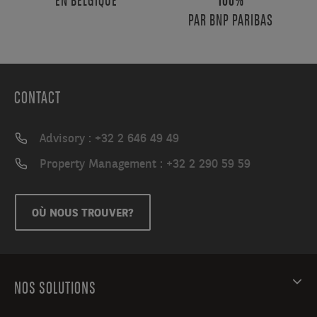
EN BELGIQUE
100%
compose
PAR BNP PARIBAS
d'un
espace
bureau
de
305m²
CONTACT
réparti
sur
Advisory : +32 2 646 49 49
deux
étages
Property Management : +32 2 290 59 59
et
d'un
entrepôt
OÙ NOUS TROUVER?
de
620m².
Les
bureaux
NOS SOLUTIONS
sont
lumineux