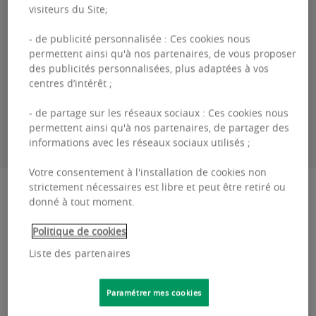
visiteurs du Site;
- de publicité personnalisée : Ces cookies nous
Nicolas
VAN DER STRATEN
permettent ainsi qu'à nos partenaires, de vous proposer
des publicités personnalisées, plus adaptées à vos
centres d’intérêt ;
- de partage sur les réseaux sociaux : Ces cookies nous
ME CONTACTER
permettent ainsi qu'à nos partenaires, de partager des
informations avec les réseaux sociaux utilisés ;
Votre consentement à l'installation de cookies non
Description
strictement nécessaires est libre et peut être retiré ou
donné à tout moment.
Parc d’activité de Perwez - Bureaux et entrepôt à
Politique de cookies
louer À proximité immédiate du centre de
Liste des partenaires
Perwez, le parc d’activités bénéficie d’un
Paramétrer mes cookies
environnement ve...