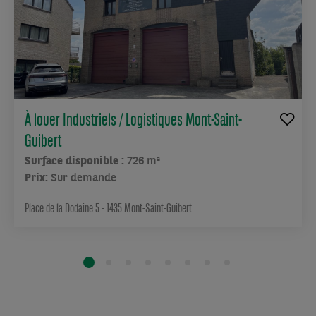
et
infrastructures
de
mobilité
se
trouvent
à
À louer Industriels / Logistiques Mont-Saint-
quelques
Guibert
minutes,
Surface disponible :
726 m²
offrant
Prix:
Sur demande
un
cadre
Place de la Dodaine 5 - 1435 Mont-Saint-Guibert
de
travail
pratique
et
agréable.
Véritable