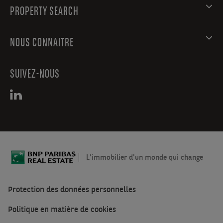
et
PROPERTY SEARCH
offrent
toutes
NOUS CONNAITRE
les
commodités
nécessaires
SUIVEZ-NOUS
:
câblés,
VMC,
kitchenette
et
sanitaires.
L'entrepôt
L'immobilier d'un monde qui change
comprend
deux
portes
Protection des données personnelles
sectionnelles
Politique en matière de cookies
(une