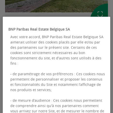
BNP Paribas Real Estate Belgique SA
GALERIE
Avec votre accord, BNP Paribas Real Estate Belgique SA
aimerait utiliser des cookies placés par elle et/ou par
Ref: 2536631
des partenaires sur le présent site. Certains de ces
cookies sont strictement nécessaires au bon
INDUSTRIELS / LOGISTIQUES À LOUER
fonctionnement du site, et d'autres sont utilisés à des
fins :
Avenue des Moissons 9 - 1360 Perwez
- de paramétrage de vos préférences : Ces cookies nous
permettent de personnaliser et proposer les contenus
et fonctionnalités du Site et notamment l’affichage de
Surface disponible :
925.00 m²
nos produits et services;
- de mesure d’audience : Ces cookies nous permettent
de comprendre ainsi qu'à nos partenaires comment
vous arrivez sur notre Site, et de mesurer le nombre de